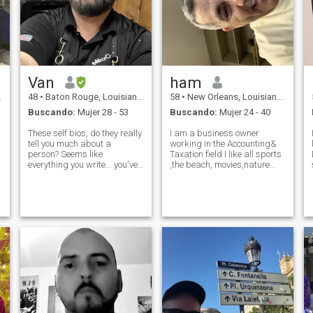
manera!!!!!!!!!!
Van
ham
48
•
Baton Rouge, Louisiana, Estados Unidos
58
•
New Orleans, Louisiana, Estados Unidos
Buscando:
Mujer 28 - 53
Buscando:
Mujer 24 - 40
These self bios, do they really
I am a business owner
tell you much about a
working in the Accounting&
person? Seems like
Taxation field I like all sports
everything you write... you've
,the beach, movies,nature
read a thousand times
walks,cookouts, been
before. I will have to grit my
married before, all kids are
.
teeth through this. Divorced
grown and are in College .I
from a 20 year marriage. I
want to spend the rest of my
like kids, even though I don't
life with some that I can love
have