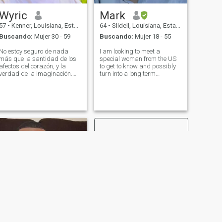
Wyric
Mark
57
•
Kenner, Louisiana, Estados Unidos
64
•
Slidell, Louisiana, Estados Unidos
Buscando:
Mujer 30 - 59
Buscando:
Mujer 18 - 55
No estoy seguro de nada
I am looking to meet a
más que la santidad de los
special woman from the US
afectos del corazón, y la
to get to know and possibly
verdad de la imaginación.
turn into a long term
Disfruto conocer gente nueva,
relationship. I look forward to
divertirme, explorar nuevos
communicating and enjoying
lugares e ideas. Me encanta
time together. Open minded
pasar tiempo cultivando
on all fronts. This app is way
plantas raras y exóticas,
too expensive to even
suculentas y cactus.
consider.
SIGUIENTE