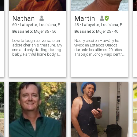
Nathan
Martin
60
•
Lafayette, Louisiana, Estados Unidos
48
•
Lafayette, Louisiana, Estados Unidos
Buscando:
Mujer 35 - 56
Buscando:
Mujer 25 - 40
Love to laugh conversate an
Nací y crecí en Hawái y he
adore cherish & treasure. My
vivido en Estados Unidos
one and only darling darling
durante los últimos 20 años.
baby. Faithful home body. I
Trabajo mucho y viajo dentro
will only have eyes for you my
de los Estados Unidos. Me
love. Can't wait to get home to
encanta el océano, el surf y la
so
you. You will know my
pesca son mis mejores
whereabouts at all times.
cosas que puedo hacer. Me
Expect no less from y
encanta cocinar y me
encanta abrazarme, solo
diciendo 🤷🏽‍♂️