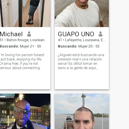
Michael
GUAPO UNO
51
•
Baton Rouge, Louisiana, Estados Unidos
41
•
Lafayette, Louisiana, Estados Unidos
Buscando:
Mujer 21 - 50
Buscando:
Mujer 20 - 55
I'm loving fun person honest
¿Alguien está buscando una
laid back, enjoying my life,
conexión real o una relación
Drama free, if you're not
seria? Es difícil tomar en
serious about connecting
serio a la gente de aquí,
with me move on, i look
¿sabes? Muchas veces se
forward to chattin, video chat
trata de dinero con estas
etc. only kids text back and
mujeres, ¿no? Lo he
forward we're grown man /
escuchado todo, dinero por el
woman let act like it, God
tiempo de aire, dinero para
bles
la comida, el dinero para
esto y aquello. 🙄 Por favor si
eres una de estas personas
no me contactes en absoluto.
Si no eres la mujer en la foto o
las fotos que tienes en tu
perfil, un estafador o querer
dinero no me afecta. No
quiero tener nada que ver