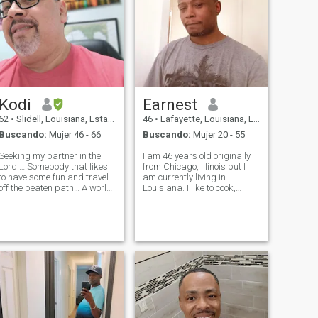
Kodi
Earnest
62
•
Slidell, Louisiana, Estados Unidos
46
•
Lafayette, Louisiana, Estados Unidos
Buscando:
Mujer 46 - 66
Buscando:
Mujer 20 - 55
Seeking my partner in the
I am 46 years old originally
Lord.… Somebody that likes
from Chicago, Illinois but I
to have some fun and travel
am currently living in
off the beaten path… A world
Louisiana. I like to cook,
traveler would be nice… Still
watch movies, listen to music
seeking in my angel… I'm
from all genres, watch
sorry to say ladies that I've
documentaries, travel,
chosen to isolate my search
learning how to become an
to the New Orleans area..
entrepreneur and more. I am
single with