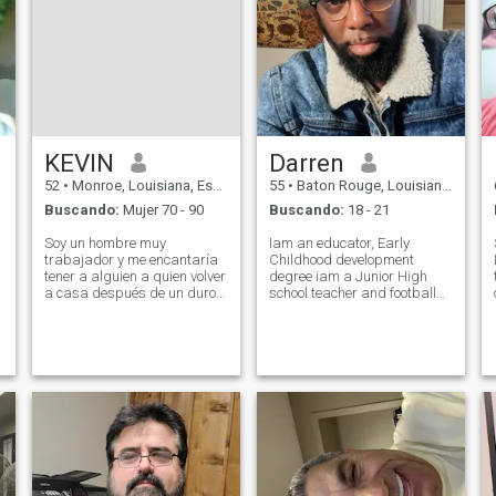
KEVIN
Darren
52
•
Monroe, Louisiana, Estados Unidos
55
•
Baton Rouge, Louisiana, Estados Unidos
Buscando:
Mujer 70 - 90
Buscando:
18 - 21
Soy un hombre muy
Iam an educator, Early
trabajador y me encantaría
Childhood development
tener a alguien a quien volver
degree iam a Junior High
a casa después de un duro
school teacher and football
día de trabajo. Alguien de
coach, I'm an over of life. Man
quien puedo depender
of purpose and a go getter. I
cuando más los necesito. ¡No
have a Sense of humor,
soy muy exigente! Soy muy
intelligence, passionate, man
cariñosa y relajada. Estoy
of action. I don't like playing
interesado en casi todo, así
ga
que no hay nada que no
podamos hacer o hablar.
Pongo A DIOS primero en mi
vida porque no hay vida sin
Él. Necesito una mujer que se
sienta de la misma