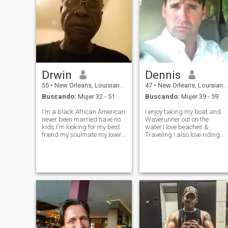
Drwin
Dennis
55
•
New Orleans, Louisiana, Estados Unidos
47
•
New Orleans, Louisiana, Estados Unidos
Buscando:
Mujer 32 - 51
Buscando:
Mujer 39 - 59
I'm a black African American
I enjoy taking my boat and
never been married have no
Waverunner out on the
kids I'm looking for my best
water.I love beaches &
friend my soulmate my lover
Traveling I also love riding
my queen my one and only for
my Harley Davidson.Love
life I'm 55 years of age I have
Live music dancing.I also
my own place here in the
love to cook My
state of New Orleans if you
Grandmothers Italian
out there anyone also l
Recipes from italy. Looking
for a smart fun honest
passion