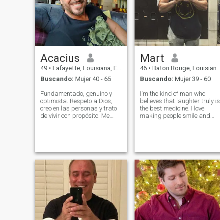
Acacius
Mart
49
•
Lafayette, Louisiana, Estados Unidos
46
•
Baton Rouge, Louisiana, Estados Unidos
Buscando:
Mujer 40 - 65
Buscando:
Mujer 39 - 60
Fundamentado, genuino y
I'm the kind of man who
optimista. Respeto a Dios,
believes that laughter truly is
creo en las personas y trato
the best medicine. I love
de vivir con propósito. Me
making people smile and
gustan las buenas
finding humor even in the
conversaciones, mantenerme
little things. I'm very honest,
activo y disfrutar de las
what you see is what you get
pequeñas cosas. Buscando
i always speak from my
a alguien amable, real y listo
heart. Loyalty is a big part of
para algo significativo.
m