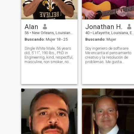
Alan
Jonathan H.
56
•
New Orleans, Louisiana, Estados Unidos
40
•
Lafayette, Louisiana, Estados Unidos
Buscando:
Mujer 18 - 25
Buscando:
Mujer
Single White Male, 56 years
Soy ingeniero de software.
old, 5'11", 190 lbs., PhD in
Me encanta el pensamiento
Engineering, kind, respectful,
creativo y la resolución de
masculine, non smoker, no
problemas. Me gusta
facial hair, no tattoos or
aprender sobre tecnología,
piercings, no drama, and
juegos y otras cosas nerds.
sane. I am well traveled and
(Si usted es un ingeniero de
can hold a meaningful
software también, puede 🔎
conversation on just about
encontrar🔎 mis proyectos e
any
👉GitHub👈, por ejemplo 🔎
`Pleasant_path`🔎.) 日本語
を勉強中です。まだ初心者
だが頑張りましょう。