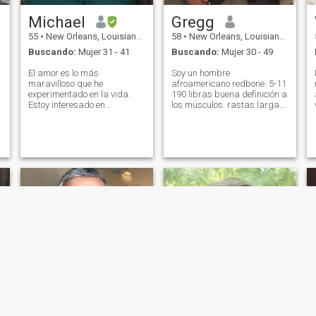
Michael
Gregg
55
•
New Orleans, Louisiana, Estados Unidos
58
•
New Orleans, Louisiana, Estados Unidos
Buscando:
Mujer 31 - 41
Buscando:
Mujer 30 - 49
El amor es lo más
Soy un hombre
maravilloso que he
afroamericano redbone. 5-11
experimentado en la vida.
190 libras buena definición a
Estoy interesado en
los músculos. rastas largas.
encontrarlo con una mujer
cuidado cuidado. músico
especial. Soy un hombre de
compositor y productor.
negocios exitoso y mi vida es
hombre espiritual. ama a los
muy buena. Mi intención e
niños. Honesto confiable Dios
interés es encontrar a una
temiendo. También paciente
mujer y comenzar una vida
lol.Making mi camino hacia
con ella que dure toda la
la independencia a través
vida.
del negocio de logística de
camiones.