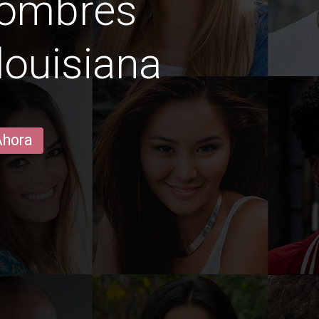
hombres
louisiana
Ahora