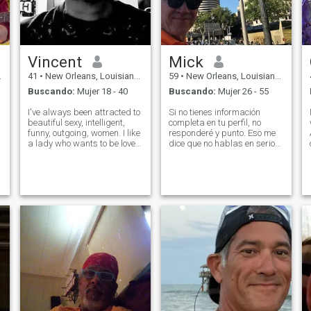
Vincent
Mick
41
•
New Orleans, Louisiana, Estados Unidos
59
•
New Orleans, Louisiana, Estados Unidos
Buscando:
Mujer 18 - 40
Buscando:
Mujer 26 - 55
I've always been attracted to
Si no tienes información
beautiful sexy, intelligent,
completa en tu perfil, no
funny, outgoing, women. I like
responderé y punto. Eso me
a lady who wants to be loved
dice que no hablas en serio
by her man and keeps her
al estar en este sitio. Esta es
body for me. I'm the king of
la regla número 1. Además,
the house and she, the queen
no pidas dinero. No soy un
banco. Me parece muy
❤️👑if you're ready for a
n
grosero pedir dinero a un
REAL KING, I'M RIGHT
completo