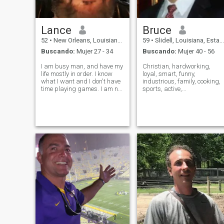
Lance
Bruce
52
•
New Orleans, Louisiana, Estados Unidos
59
•
Slidell, Louisiana, Estados Unidos
Buscando:
Mujer 27 - 34
Buscando:
Mujer 40 - 56
I am busy man, and have my
Christian, hardworking,
life mostly in order. I know
loyal, smart, funny,
what I want and I don't have
industrious, family, cooking,
time playing games. I am not
sports, active,
trying to rude , just being
motorcycle/bicycle riding,
efficient. I have tattoos and I
agreeable. I take good care
will likely add more. I am an
of myself. I exercise 5
avid sports fan and am very
times/week. Try and eat
loyal to my fe
healthy. Read a lot of books
that make me think. Close