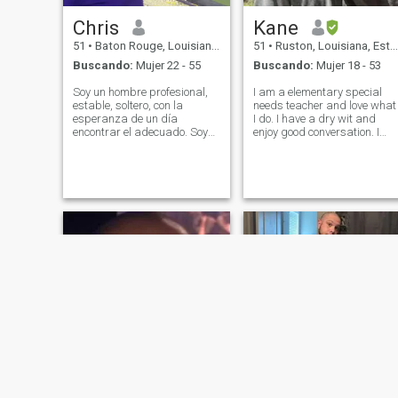
Chris
Kane
51
•
Baton Rouge, Louisiana, Estados Unidos
51
•
Ruston, Louisiana, Estados Unidos
Buscando:
Mujer 22 - 55
Buscando:
Mujer 18 - 53
Soy un hombre profesional,
I am a elementary special
estable, soltero, con la
needs teacher and love what
esperanza de un día
I do. I have a dry wit and
encontrar el adecuado. Soy
enjoy good conversation. I
típicamente hablador, y
enjoy traveling but not
disfruto socializando mucho.
necessarily big gathering. I
He estudiado espanol
prefer intimate settings. I love
durante seis años, y puedo
to love and hate to hate. I
seguir el ritmo de la
have an 11 year old son tha
conversación. : ) Puede que
necesite un poco de ayuda. : )
Si usted es capaz de hablar
algo de inglés, realmente lo
agradecería. He estado
soltera por algún tiempo y
estoy buscando la mujer
adecuada para caminar
conmigo en matrimonio