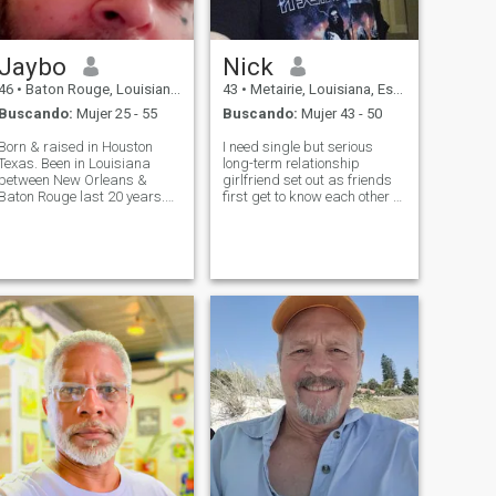
Jaybo
Nick
46
•
Baton Rouge, Louisiana, Estados Unidos
43
•
Metairie, Louisiana, Estados Unidos
Buscando:
Mujer 25 - 55
Buscando:
Mujer 43 - 50
Born & raised in Houston
I need single but serious
Texas. Been in Louisiana
long-term relationship
between New Orleans &
girlfriend set out as friends
Baton Rouge last 20 years.
first get to know each other a
I'm a widowed father of 2
long time I like shooting pool
ns. Been single a while, not
exercise I like to go out to eat
impressed with the dating
like drink a lot of coffee I like
scene . I'm a very protective
mostly spend a lot of time
person when it comes to the
with my fa
people