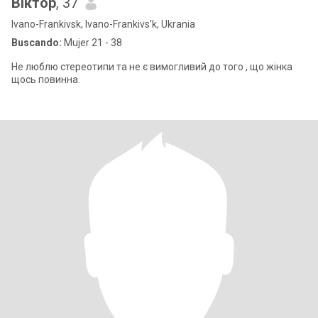
Віктор
, 37
Ivano-Frankivsk, Ivano-Frankivs'k, Ukrania
Buscando:
Mujer 21 - 38
Не люблю стереотипи та не є вимогливий до того , що жінка
щось повинна.