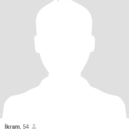
İkram
, 54