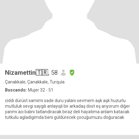
Nizamettin🇹🇷
, 58
Çanakkale, Çanakkale, Turquía
Buscando:
Mujer 32 - 51
ciddi dürüst samimi sade duru yalanı sevmem aşk aşk huzurlu
mutluluk sevgi saygılı anlayışlı bir arkadaş dost eş arıyorum diğer
yarımı acı balını tatlandiracak biraz deli hayatıma anlam katacak
tutkulu agladigimda beni güldürecek çocuğumuzu doğuracak