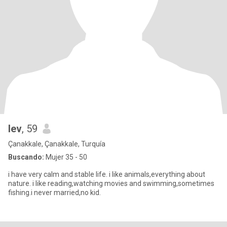
lev
, 59
Çanakkale, Çanakkale, Turquía
Buscando:
Mujer 35 - 50
i have very calm and stable life. i like animals,everything about
nature. i like reading,watching movies and swimming,sometimes
fishing.i never married,no kid.