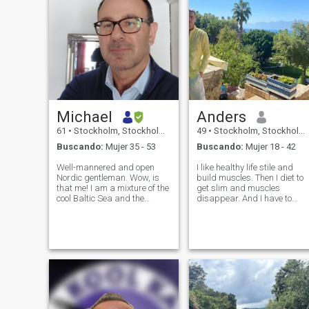
Michael
Anders
61
•
Stockholm, Stockholm, Suecia
49
•
Stockholm, Stockholm, Suecia
Buscando:
Mujer 35 - 53
Buscando:
Mujer 18 - 42
Well-mannered and open
I like healthy life stile and
Nordic gentleman. Wow, is
build muscles. Then I diet to
that me! I am a mixture of the
get slim and muscles
cool Baltic Sea and the
disappear. And I have to
warmer Mediterranean. I
start again ;-) Photo from
would describe my body type
gym some week old, the
as a mix of fit and average.
others from last 1,5 years.
That body type was not an
I'm adventures and like to
option to choose :) I have an
travel, but I have a calm,
active li
kind and ca