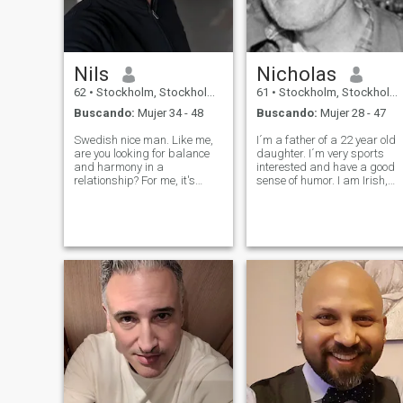
Nils
Nicholas
62
•
Stockholm, Stockholm, Suecia
61
•
Stockholm, Stockholm, Suecia
Buscando:
Mujer 34 - 48
Buscando:
Mujer 28 - 47
Swedish nice man. Like me,
I´m a father of a 22 year old
are you looking for balance
daughter. I´m very sports
and harmony in a
interested and have a good
relationship? For me, it's
sense of humor. I am Irish,
crucial in all relationships,
but have lived in Sweden
whether they be friendships,
since I was 6 yrs old. I like
neighborly bonds, or
art, music, traveling, cooking
romantic connections, to have
and I love the game of golf. I
a sense of reciprocity. A
´m a kind person with a
balance wh