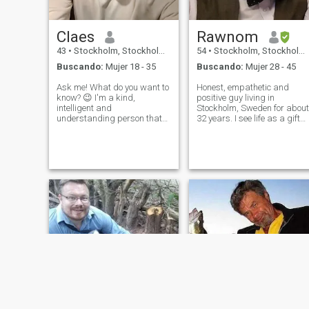
Claes
Rawnom
43
•
Stockholm, Stockholm, Suecia
54
•
Stockholm, Stockholm, Suecia
Buscando:
Mujer 18 - 35
Buscando:
Mujer 28 - 45
Ask me! What do you want to
Honest, empathetic and
know? 😉 I'm a kind,
positive guy living in
intelligent and
Stockholm, Sweden for about
understanding person that
32 years. I see life as a gift
likes to listen and naturally
and try to make the most out
make the persons I care for
of it. Originated from
grow and develop. I love
Bangladesh, now a Swedish
music, to write and tries to
citizen. Working as a teache
exercise. Like to hang out
and proud of my job. I am
with family and f
ambitious