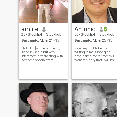
amine
Antonio
28
•
Stockholm, Stockholm, Suecia
56
•
Stockholm, Stockholm, Suecia
Buscando:
Mujer 21 - 35
Buscando:
Mujer 25 - 35
Hello! I’m [Amine], currently
Read my profile before
living in Spain but very
writing to me. Since girls
interested in connecting with
have asked me for money, I
someone special from
want to clarify that I will not
Sweden. I’ve always admired
be sending money or provide
Swedish culture, nature, and
any kind of service under an
lifestyle — the balance
circumstances. ______ I'm a
between work, life, and the
good, honest, passionate
outdoors is inspiring! I’m
and romantic man with a bi
someon
he