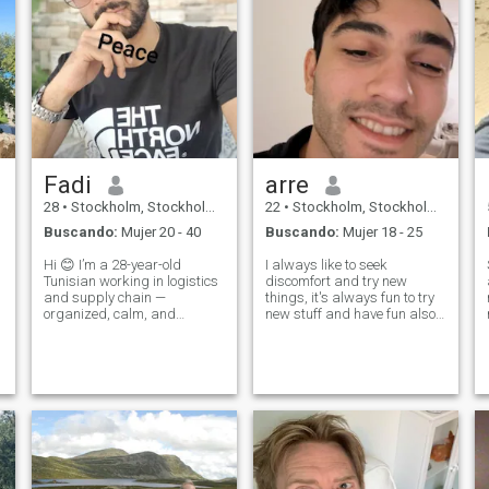
Fadi
arre
28
•
Stockholm, Stockholm, Suecia
22
•
Stockholm, Stockholm, Suecia
Buscando:
Mujer 20 - 40
Buscando:
Mujer 18 - 25
Hi 😊 I’m a 28-year-old
I always like to seek
Tunisian working in logistics
discomfort and try new
and supply chain —
things, it's always fun to try
organized, calm, and
new stuff and have fun also.
always thinking long-term. I
Im from sweden and I'm a
value honesty, kindness, and
deep person in my way of
loyalty. I’m here looking for a
speaking and interacting.
real connection, not games. I
I'm a confident person and
deeply admire Scandinavian
also prioritize myself a lot,
culture
it's importa