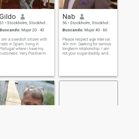
Gildo
Nab
61
•
Stockholm, Stockholm, Suecia
56
•
Stockholm, Stockholm, Suecia
Buscando:
Mujer 20 - 43
Buscando:
Mujer 40 - 60
I am a swedish sitizen with
Please respect age interval.
roots in Spain, living in
40+ min. Seeking for serious
Portugal where i have my
longterm relationship. I am
bussiness. Very Positive man
not your sugardaddy, and
love to sail, travel nature,
don’t appriciate any such
standard life and sport cars
suggestion. No AI profiles.
motobicke is lovely. Train
🙏🏽 Ask and u will be
karate. Dance salsa. Own a
answered. Love, repect and
Hotel and several
care with good
restaurants. My economy is
Communication. Lo
in very good shape but i am
and feel very lonely.