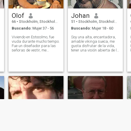
Olof
Johan
66
•
Stockholm, Stockholm, Suecia
51
•
Stockholm, Stockholm, Suecia
Buscando:
Mujer 37 - 56
Buscando:
Mujer 18 - 60
Viviendo en Estocolmo, fue
Soy una alta, encantadora,
viuda durante mucho tiempo.
amable vikinga sueca, me
Fue un diseñador para las
gusta disfrutar de la vida,
señoras de vestir, me
tener una visión abierta de la
encanta viajar a diferentes
vida, tratar a los demás
países. Han estado en
como quiero que me traten.
Ucrania, Kiev y Odessa. El
No siempre sigas las reglas,
r
hotel está en una buena zona
pero trata de disfrutar de la
de Asia. ¡Te digo más!
vida tanto como sea posible.
Muchas gracias y espero
Me gusta el sexo y soy bueno
saber de usted. mis mejores
en ello. Soy una amante con
deseos Olof
buena experiencia, sé cómo
hacer que una mujer disfrute
y se sienta bien, mi mujer
siempre se sentirá
apreciada. Buscando una
relación seria donde
podamos crecer juntos y
pasar un buen rato y ser
felices juntos. Estoy soltero y
libre