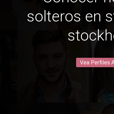
solteros en 
stock
Vea Perfiles 