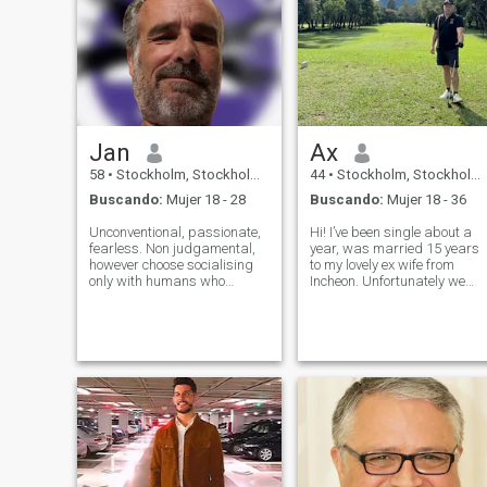
Jan
Ax
58
•
Stockholm, Stockholm, Suecia
44
•
Stockholm, Stockholm, Suecia
Buscando:
Mujer 18 - 28
Buscando:
Mujer 18 - 36
Unconventional, passionate,
Hi! I’ve been single about a
fearless. Non judgamental,
year, was married 15 years
however choose socialising
to my lovely ex wife from
only with humans who
Incheon. Unfortunately we
qualify. Lifestyle Kinkster
grew apart but ended on
who make my own confident
good terms. Some of my
descissions backed by facts
interests are Chess, table
I find true and neutral. I am
tennis, skiing, cooking and
sexually dominant, a
philosophy. Let’s start to
rewarding Do
verify we are