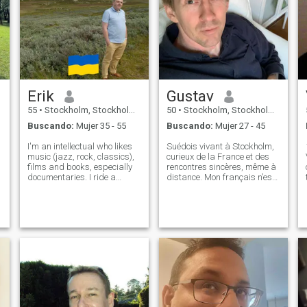
Erik
Gustav
55
•
Stockholm, Stockholm, Suecia
50
•
Stockholm, Stockholm, Suecia
Buscando:
Mujer 35 - 55
Buscando:
Mujer 27 - 45
I'm an intellectual who likes
Suédois vivant à Stockholm,
music (jazz, rock, classics),
curieux de la France et des
films and books, especially
rencontres sincères, même à
documentaries. I ride a
distance. Mon français n’est
motorcycle as well, and I'm a
pas parfait, mais je suis
competitive pistol shooter. I
enthousiaste et j’aime
cook, I like outdoor stuff and
apprendre. Présent et
I'm sociable and caring. I try
affectueux, j’aime la nature,
to keep fit.
l’art, la musique et le football.
Je