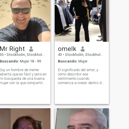
Mr Right
omelk
55
•
Stockholm, Stockholm, Suecia
43
•
Stockholm, Stockholm, Suecia
Buscando:
Mujer 18 - 99
Buscando:
Mujer
Soy un hombre de mente
El significado del amor, y
abierta que es fácil y serio en
cómo describir ese
mi búsqueda de una buena
sentimiento cuando
mujer con la que compartir
comienza a crecer dentro de
mi vida. Empezamos con
nuestros corazones, y vagar
una buena relación de
en nuestras almas ...
amigos y lo llevamos más
Estamos atascados, el
allá. Juntos podemos
Silencio prevalece, y la
disfrutar de momentos
ignorancia es poseída por
cálidos e inolvidables
nosotros. ¿Cómo expresamos
mientras nos divertimos y
un sentimiento que se vive y
disfrutamos de la compañía
no se habla, y cómo
del otro. Espero construir una
definimos un sentimiento que
relación fuerte y mutuamente
incluye miles de significados