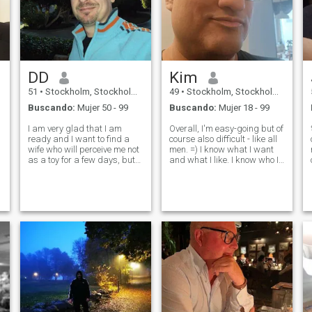
DD
Kim
51
•
Stockholm, Stockholm, Suecia
49
•
Stockholm, Stockholm, Suecia
Buscando:
Mujer 50 - 99
Buscando:
Mujer 18 - 99
I am very glad that I am
Overall, I'm easy-going but of
ready and I want to find a
course also difficult - like all
wife who will perceive me not
men. =) I know what I want
as a toy for a few days, but
and what I like. I know who I
as a true love full of passion,
am. It's important to me that
y
inspiration and adventures!
the people I care about know
You might have a question,
me and understand me...
but why am I alone? The
and yes - I talk a lot and like
g
answer is simple, because
to joke. =P
women don't take me
seriously because of my
figure and beauty. They only
need one thing - sex in the
evening and separation in
the morning, and I am here to
find a wife with whom I will
live a happy life without
betrayal and lies. I am