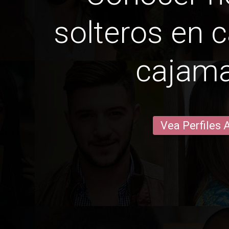
solteros en 
cajam
Vea Perfiles 