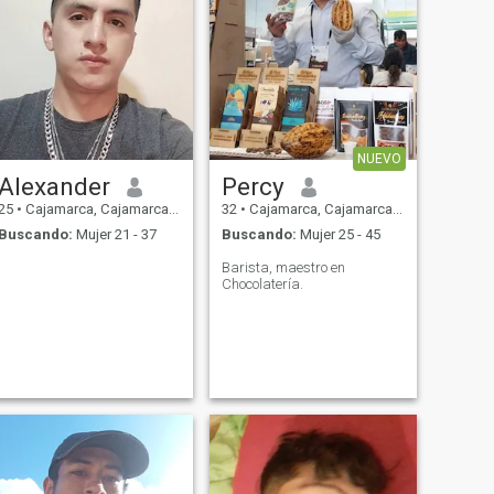
NUEVO
Alexander
Percy
25
•
Cajamarca, Cajamarca, Perú
32
•
Cajamarca, Cajamarca, Perú
Buscando:
Mujer 21 - 37
Buscando:
Mujer 25 - 45
Barista, maestro en
Chocolatería.