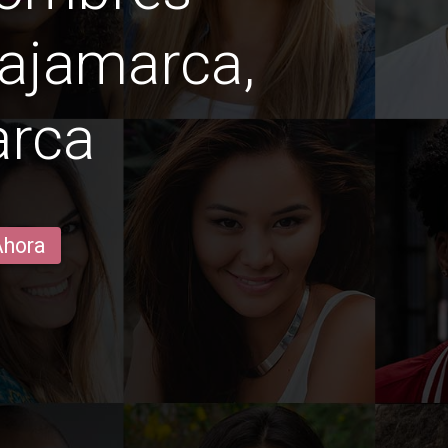
cajamarca,
arca
Ahora