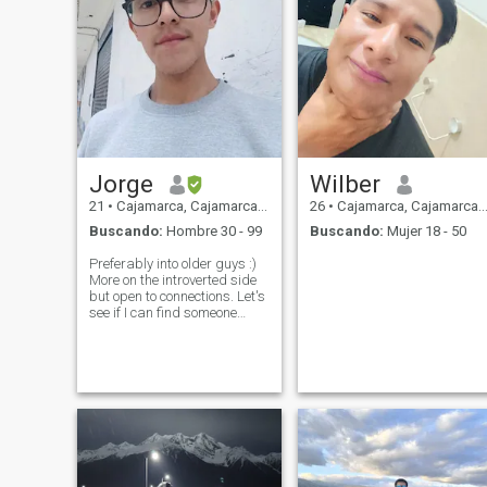
Jorge
Wilber
21
•
Cajamarca, Cajamarca, Perú
26
•
Cajamarca, Cajamarca, Perú
Buscando:
Hombre 30 - 99
Buscando:
Mujer 18 - 50
Preferably into older guys :)
More on the introverted side
but open to connections. Let's
see if I can find someone
who's into a younger guy like
me, maybe something good
can come out of that?