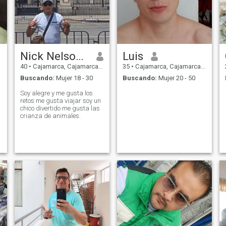
Nick Nelson oxolon Vásquez
Luis
40
•
Cajamarca, Cajamarca, Perú
35
•
Cajamarca, Cajamarca, Perú
Buscando:
Mujer 18 - 30
Buscando:
Mujer 20 - 50
Soy alegre y me gusta los
retos me gusta viajar soy un
chico divertido me gusta las
crianza de animales.