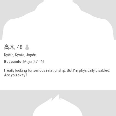
髙木
, 48
Kyōto, Kyoto, Japón
Buscando:
Mujer 27 - 46
I really looking for serious relationship. But I'm physically disabled.
Are you okay?