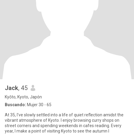
Jack
, 45
Kyōto, Kyoto, Japón
Buscando:
Mujer 30 - 65
At 35, I've slowly settled into a life of quiet reflection amidst the
vibrant atmosphere of Kyoto. I enjoy browsing curry shops on
street corners and spending weekends in cafes reading. Every
year, I make a point of visiting Kyoto to see the autumn l