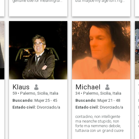
genuine love for meaningful
but maybe my age isn't right
connection. I’m drawn to
for you. I'm healthy, strong,
culture, passion, and real
honest, and clear. If you don't
affection. I’m looking only for
like my age, we can stay
Latina women — feminine,
friends if you want.J'aime les
warm, and full of character
gens clairs et honnê
Klaus
Michael
59
•
Palermo, Sicilia, Italia
34
•
Palermo, Sicilia, Italia
Buscando:
Mujer 25 - 45
Buscando:
Mujer 21 - 48
Estado civil:
Divorciado/a
Estado civil:
Divorciado/a
contadino, non intelligente
ma neanche stupido, non
forte ma nemmeno debole,
tuttavia con un grand cuore