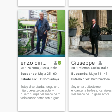
enzo cirimondo
Giuseppe
76
•
Palermo, Sicilia, Italia
58
•
Palermo, Sicilia, Italia
Buscando:
Mujer 25 - 60
Buscando:
Mujer 31 - 45
Estado civil:
Divorciado/a
Estado civil:
Divorciado/a
Estoy divorciada, tengo una
Soy un arquitecto me
hija que está casada, y
encanta la belleza, los viajes
quiero cumplir el sueño de mi
y el sueño de un gran amor.
vida casándome con alguien
que me ama y me encanta