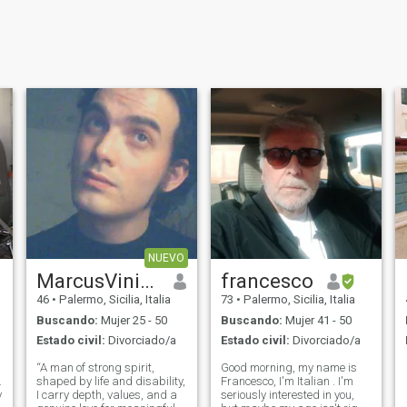
NUEVO
MarcusViniciusInvictus
francesco
46
•
Palermo, Sicilia, Italia
73
•
Palermo, Sicilia, Italia
Buscando:
Mujer 25 - 50
Buscando:
Mujer 41 - 50
Estado civil:
Divorciado/a
Estado civil:
Divorciado/a
“A man of strong spirit,
Good morning, my name is
.
shaped by life and disability,
Francesco, I'm Italian . I'm
y
I carry depth, values, and a
seriously interested in you,