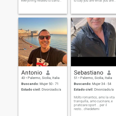
everything related to sand
to say you are what you are
beaches. I am a very natural
not. It's easy to pretend to be
person, living a healthy
sick or kidnapped or needy
lifestyle, never smoked or
and ask for money. It's easy
drinked, have no bad habits
to buy porn pictures. It's not
at all, and I am not a fan of
easy at
social media.
Antonio
Sebastiano
43
•
Palermo, Sicilia, Italia
51
•
Palermo, Sicilia, Italia
Buscando:
Mujer 50 - 71
Buscando:
Mujer 34 - 54
Estado civil:
Divorciado/a
Estado civil:
Divorciado/a
Molto romantico, amo la vita
tranquilla, amo cucinare, e
praticare sport … per il
resto… chiedetemi