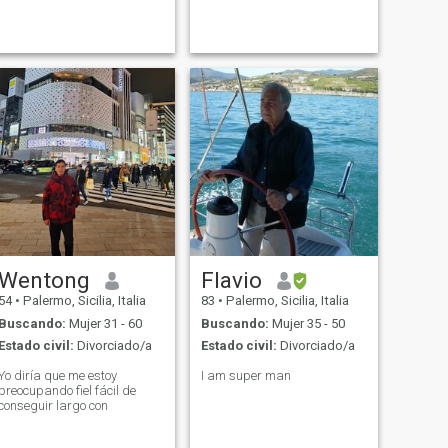
Wentong
Flavio
54
•
Palermo, Sicilia, Italia
83
•
Palermo, Sicilia, Italia
Buscando:
Mujer 31 - 60
Buscando:
Mujer 35 - 50
Estado civil:
Divorciado/a
Estado civil:
Divorciado/a
Yo diría que me estoy
I am super man
preocupando fiel fácil de
conseguir largo con