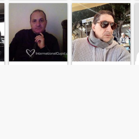
is serious. I'll come to meet
you. Don't ask fo
Antony
Antonio
59
•
Palermo, Sicilia, Italia
47
•
Palermo, Sicilia, Italia
Buscando:
Mujer 29 - 47
Buscando:
Mujer 26 - 45
Estado civil:
Divorciado/a
Estado civil:
Divorciado/a
Sono un uomo serio altruista
Me gusta viajar
tan sincero assumermi le mie
responsabilità da uomo
maturo chi Pensa che sia un
uomo giusto