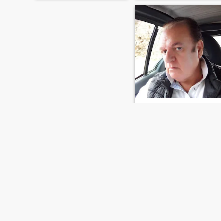
salvo
50
•
Palermo, Sicilia, Italia
Buscando:
Mujer 26 - 45
Estado civil:
Divorciado/a
Hombre decente, dulce,
romántico, cariñoso,
apasionado, fiel.
PRIMERO
ANTERIOR