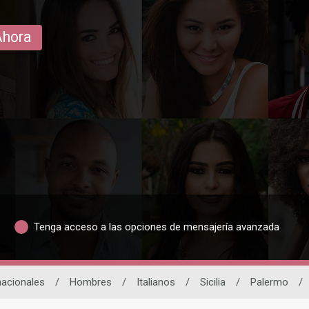
Ahora
Tenga acceso a las opciones de mensajería avanzada
nacionales
/
Hombres
/
Italianos
/
Sicilia
/
Palermo
/