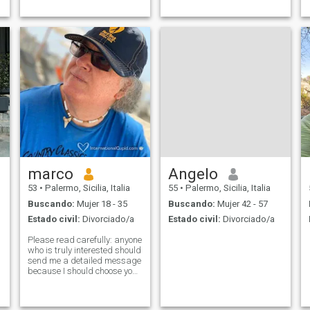
marco
Angelo
53
•
Palermo, Sicilia, Italia
55
•
Palermo, Sicilia, Italia
Buscando:
Mujer 18 - 35
Buscando:
Mujer 42 - 57
Estado civil:
Divorciado/a
Estado civil:
Divorciado/a
Please read carefully: anyone
who is truly interested should
send me a detailed message
because I should choose you
to start a family and have
children. I won't look at likes,
only messages. My proposal