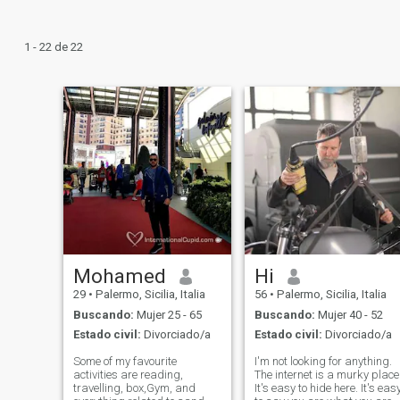
1 - 22 de 22
Mohamed
Hi
29
•
Palermo, Sicilia, Italia
56
•
Palermo, Sicilia, Italia
Buscando:
Mujer 25 - 65
Buscando:
Mujer 40 - 52
Estado civil:
Divorciado/a
Estado civil:
Divorciado/a
Some of my favourite
I'm not looking for anything.
activities are reading,
The internet is a murky place
travelling, box,Gym, and
It's easy to hide here. It's eas