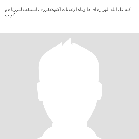
كله عل الله الوزارة اى ظ وفاة الإعلانات اكنوةغغززف اينىبلغب ليتزرثا ه و
الكويت