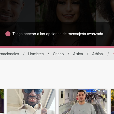
Tenga acceso a las opciones de mensajería avanzada
ernacionales
/
Hombres
/
Griego
/
Attica
/
Athínai
/