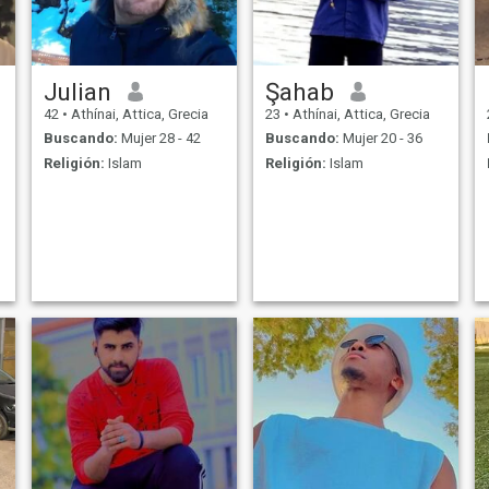
Julian
Şahab
42
•
Athínai, Attica, Grecia
23
•
Athínai, Attica, Grecia
Buscando:
Mujer 28 - 42
Buscando:
Mujer 20 - 36
Religión:
Islam
Religión:
Islam