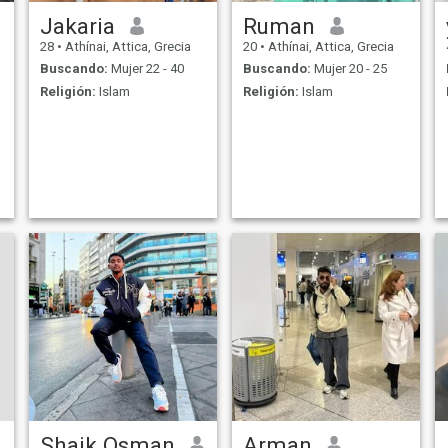
Jakaria
Ruman
28
•
Athínai, Attica, Grecia
20
•
Athínai, Attica, Grecia
Buscando:
Mujer 22 - 40
Buscando:
Mujer 20 - 25
Religión:
Islam
Religión:
Islam
Shaik Osman
Arman