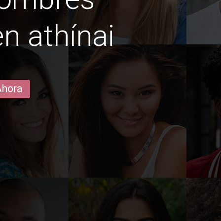
 athínai
Ahora