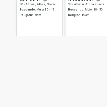
30
•
Athínai, Attica, Grecia
38
•
Athínai, Attica, Grecia
Buscando:
Mujer 30 - 45
Buscando:
Mujer 18 - 50
Religión:
Islam
Religión:
Islam
Mubashir
Khalid
27
•
Athínai, Attica, Grecia
47
•
Athínai, Attica, Grecia