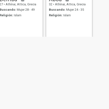
27
•
Athínai, Attica, Grecia
32
•
Athínai, Attica, Grecia
Buscando:
Mujer 28 - 49
Buscando:
Mujer 24 - 35
Religión:
Islam
Religión:
Islam
SIGUIENTE
Arif
38
•
Athínai, Attica, Grecia