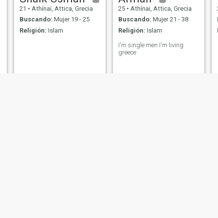
21
•
Athínai, Attica, Grecia
25
•
Athínai, Attica, Grecia
Buscando:
Mujer 19 - 25
Buscando:
Mujer 21 - 38
Religión:
Islam
Religión:
Islam
I'm single men I'm living
greece
Victor
Mubeen
30
•
Athínai, Attica, Grecia
35
•
Athínai, Attica, Grecia