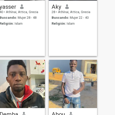
yasser
Aky
40
•
Athínai, Attica, Grecia
28
•
Athínai, Attica, Grecia
Buscando:
Mujer 28 - 48
Buscando:
Mujer 22 - 40
Religión:
Islam
Religión:
Islam
Demba
Abou