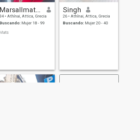
Marsallmatiėrstandjjjjjjjjjjk⁹
Singh
34
•
Athínai, Attica, Grecia
26
•
Athínai, Attica, Grecia
Buscando:
Mujer 18 - 99
Buscando:
Mujer 20 - 40
Mats
SIGUIENTE