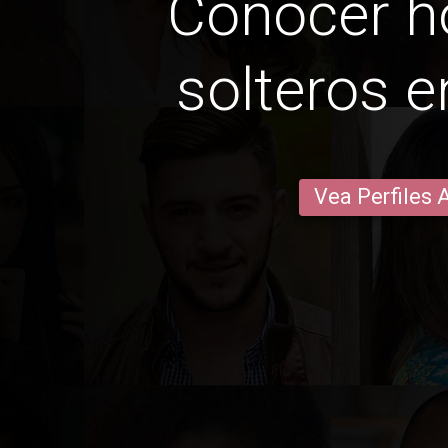
Conocer 
solteros e
Vea Perfiles 