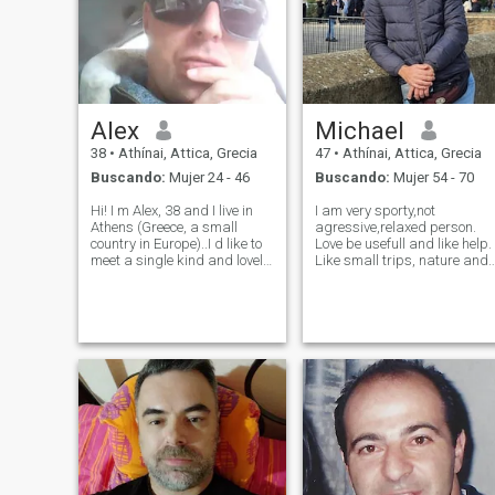
Alex
Michael
38
•
Athínai, Attica, Grecia
47
•
Athínai, Attica, Grecia
Buscando:
Mujer 24 - 46
Buscando:
Mujer 54 - 70
Hi! I m Alex, 38 and I live in
I am very sporty,not
Athens (Greece, a small
agressive,relaxed person.
country in Europe)..I d like to
Love be usefull and like help.
meet a single kind and lovely
Like small trips, nature and
woman for a relationship. .If
the beach. Simple is the best
it's possible for her to come to
choice. I enjoy talk with
my country and stay with me
mature women. I am a man
in order to make are own
needing a mature nurturing
family and child
womans experience and
guidance. Not