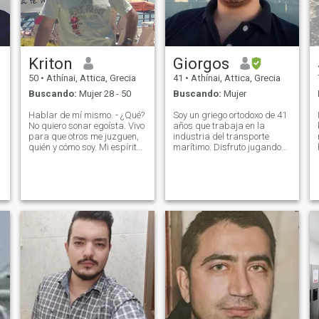
Kriton
Giorgos
50
•
Athínai, Attica, Grecia
41
•
Athínai, Attica, Grecia
Buscando:
Mujer 28 - 50
Buscando:
Mujer
Hablar de mí mismo. - ¿Qué?
Soy un griego ortodoxo de 41
No quiero sonar egoísta. Vivo
años que trabaja en la
para que otros me juzguen,
industria del transporte
quién y cómo soy. Mi espíritu
marítimo. Disfruto jugando
y mis acciones son mejor
al ajedrez y leyendo libros.
vistas desde afuera (por
También soy artista
d
otra persona). Normalmente
aficionado y quiero aprender
no me preocupo por mí
programación y un idioma
mismo, pero me preocupan
extranjero. También me
mucho los demás. Realmente
gusta usar Linux como
me importa hacerlos felices y
sistema operativo. No uso
verlos feliz, todos los días.
las redes sociales, pero
siempre estoy abierto a
conversaciones reales y
honestas.