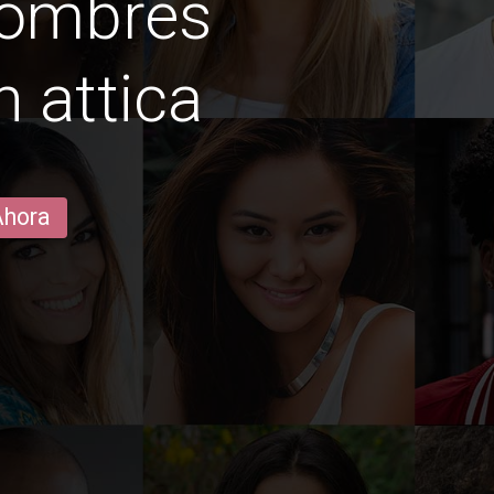
hombres
n attica
Ahora