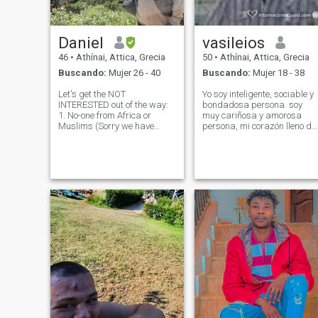
Daniel
vasileios
46
•
Athínai, Attica, Grecia
50
•
Athínai, Attica, Grecia
Buscando:
Mujer 26 - 40
Buscando:
Mujer 18 - 38
Let's get the NOT
Yo soy inteligente, sociable y
INTERESTED out of the way:
bondadosa persona. soy
1. No-one from Africa or
muy cariñosa y amorosa
Muslims (Sorry we have
persona, mi corazón lleno de
nothing in common) 2. if you
positivo y yo deseo presentar
were not born a woman (not
a alguien especial.soy
into trans,) 3. 1 or No
soltera y tratar de encontrar
pictures. I am an American
el amor. Estoy muy romántico
that holds dual citizenship
tipo de persona. Me gusta la
with both the US a
lluvia y la música soul, estoy
muy optimista y siempre
intenta encontrar momentos
positivos.