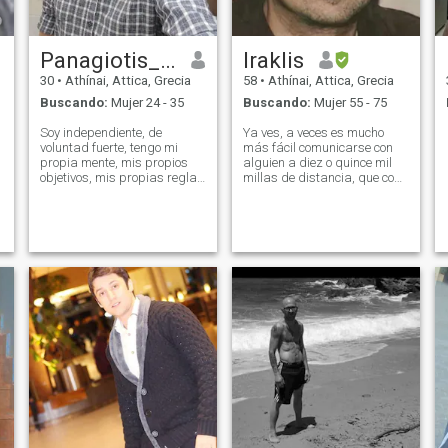
Panagiotis_rou
Iraklis
30
•
Athínai, Attica, Grecia
58
•
Athínai, Attica, Grecia
Buscando:
Mujer 24 - 35
Buscando:
Mujer 55 - 75
Soy independiente, de
Ya ves, a veces es mucho
voluntad fuerte, tengo mi
más fácil comunicarse con
propia mente, mis propios
alguien a diez o quince mil
objetivos, mis propias reglas
millas de distancia, que con
y valoro mi libertad e
alguien de al lado, así que
individualidad. Estas son
me encantaría si realmente
cosas que no comprometeré
respondes a esto,
por nadie. No soporto las
diciéndome algunas cosas
tonterías, los
sobre ti, tus ideas, o tu forma
comportamientos tóxicos y el
de vida. No es una
drama innecesario. Me
experiencia diaria para
encanta aprender cosas
descubrir cómo alguien
nuevas todos los días,
piensa o pasa su día en el
estudiar, investigar, leer
otro lado de la tierra. ¿Bueno?
innumerables libros. Soy
muy curioso por naturaleza. -
¿Por qué? Muy apasionado
por la ciencia, la medicina, la
psicología, la historia, la
arqueología, la naturaleza,
la plantación / agricultura ( /
creciendo mi propia comida),