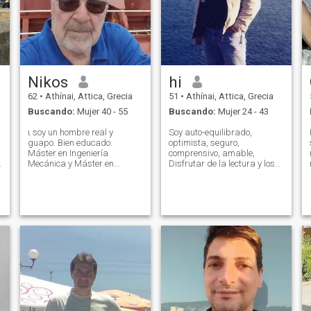
Nikos
hi
62
•
Athínai, Attica, Grecia
51
•
Athínai, Attica, Grecia
Buscando:
Mujer 40 - 55
Buscando:
Mujer 24 - 43
ι soy un hombre real y
Soy auto-equilibrado,
guapo. Bien educado.
optimista, seguro,
Máster en Ingeniería
comprensivo, amable,
Mecánica y Máster en
Disfrutar de la lectura y los
Ingeniería Electrónica , con un
deportes (cuando tengo
buen trabajo.
tiempo), me gusta viajar, ir a
Financieramente
teatros, actividades al aire
independiente. Romántico y
libre. Estoy buscando socio
fiable. Me encanta la vida y
en la delincuencia. No tengo
soy optimista, me encantan
miedo de estar solo, pero no
los deportes, las artes, la
quiero estar con personas
historia, la música, filosofía,
que me hacen sentir solo.
animales y naturaleza. Me
Puedo estar de pie
gusta viajar, nadar, bailar,
quejándome.
salir.