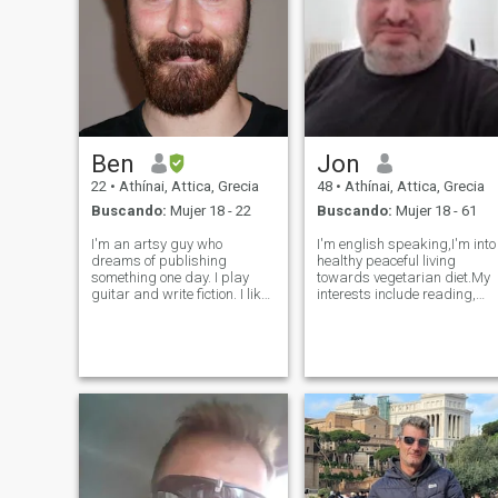
Ben
Jon
22
•
Athínai, Attica, Grecia
48
•
Athínai, Attica, Grecia
Buscando:
Mujer 18 - 22
Buscando:
Mujer 18 - 61
I'm an artsy guy who
I'm english speaking,I'm into
dreams of publishing
healthy peaceful living
something one day. I play
towards vegetarian diet.My
guitar and write fiction. I like
interests include reading,
traveling and am always
positive psychology,self
down for adventure. I'm an
development,swimming in
extrovert, but tend to spend a
white sand
lot of time alone. I have many
beach,singing,listening to
hobbies that require that :1)
soft uplifting music,relaxing
in nature,travel.I value