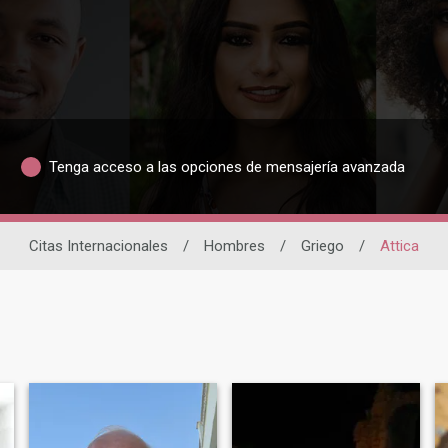
Tenga acceso a las opciones de mensajería avanzada
Citas Internacionales
/
Hombres
/
Griego
/
Attica