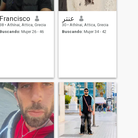
Francisco
عنتر
38
•
Athínai, Attica, Grecia
30
•
Athínai, Attica, Grecia
Buscando:
Mujer 26 - 46
Buscando:
Mujer 34 - 42