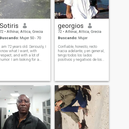
Sotiris
georgios
72
•
Athínai, Attica, Grecia
72
•
Athínai, Attica, Grecia
Buscando:
Mujer 50 - 70
Buscando:
Mujer
I am 72 years old. Seriously, I
Confiable, honesto, recto
know what I want, with
hacia adelante, y en general,
respect, and with a lot of
tengo todos los lados
humor. I am looking for a
positivos y negativos de los
lady ONLY for a serious
clásicos helenos! Tengo
relationship and IF we match
varios intereses, me gusta
we can also have the
mucho la naturaleza ! Me
Wedding here in Greece. I
gusta todo lo que tenga que
HATE LYING and hypocrisy.
ver con la ciencia ficción, sino
Please READ my p
porque estoy muy abajo a la
tierra , busco el amor en este
planeta !