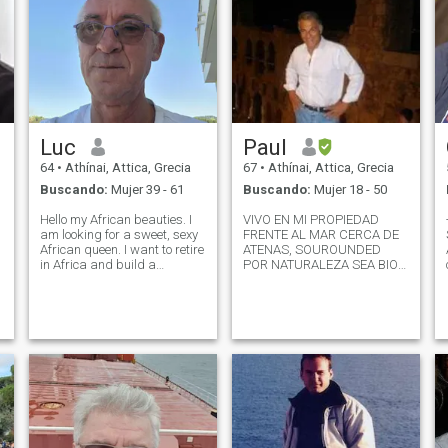
Luc
Paul
64
•
Athínai, Attica, Grecia
67
•
Athínai, Attica, Grecia
Buscando:
Mujer 39 - 61
Buscando:
Mujer 18 - 50
Hello my African beauties. I
VIVO EN MI PROPIEDAD
am looking for a sweet, sexy
FRENTE AL MAR CERCA DE
African queen. I want to retire
ATENAS, SOUROUNDED
in Africa and build a
POR NATURALEZA SEA BIO
beautiful relationship, maybe
ORGANIC, BUSCANDO LA
with you. I am a very easy
COMBINACIÓN PERFECTA
going person, love
DEBE SER CARÁCTER
restaurants, music, football,
TRANQUILO INTERACTIVO
scuba diving. But most of all
ANIMAL NATURALEZA
I
ANIMAL SEA LOVER, ME
ALEGRA SABER DE TI soy
multicultural y sexy
hablando siete idiomas
buscando una persona para
disfrutar y divertirse en la
vida.