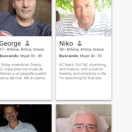
George
Niko
57
•
Athínai, Attica, Grecia
58
•
Athínai, Attica, Grecia
Buscando:
Mujer 33 - 49
Buscando:
Mujer 40 - 55
- Estoy viviendo en Grecia. -
62 Years Old Tall, charming,
Sí. Hace poco me mudé de
and mature, with a love for
Atenas a un pequeño pueblo
honesty and simplicity in life.
cerca del mar. Me di cuenta
I’m searching for that one
de que la calidad de vida en
woman who I would miss,
las grandes ciudades ya no
even if she only stepped out
es aceptable. Así que me
briefly to buy bread at the
mudé a un ambiente más
corner. Simple and genuine, I
tranquilo y sin estrés. Si
believe in deep r
sientes lo mismo y también te
gusta el sol el mar y la
magia de la naturaleza me
encantaría saber de ti. Soy
sincero, tierno, amoroso, pero
al mismo tiempo aventurero y
con una fuerte fuerza de