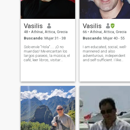
Vasilis
Vasilis
48
•
Athínai, Attica, Grecia
66
•
Athínai, Attica, Grecia
Buscando:
Mujer 31 - 38
Buscando:
Mujer 40 - 55
Solo envíe "Hola"..... ¡O no
I am educated, social, well-
muerdas! Me encantan los
mannered and also
largos paseos, la música, el
adventurous, independent
café, leer libros, visitar
and self-sufficient. I like
nuevos lugares, creando
travelling and extreme
nuevas experiencias. Quiero
sports. I have done
la mano de la persona
parachuting, sea diving, an
adecuada en la mía
4x4 adventure car race
mientras caminamos junto al
driving. I am also into all
mar. Nunca me casé, no
kinds of technology gadgets,
tengo hijos. Espero que algún
día tenga ambos!