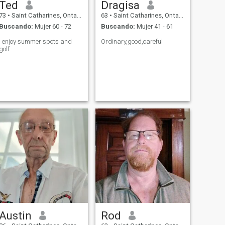
Ted
Dragisa
73
•
Saint Catharines, Ontario, Canadá
63
•
Saint Catharines, Ontario, Canadá
Buscando:
Mujer 60 - 72
Buscando:
Mujer 41 - 61
I enjoy summer spots and
Ordinary,good,careful
golf
Austin
Rod