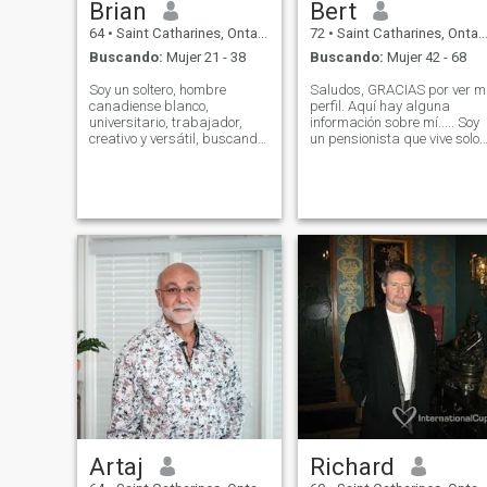
Brian
Bert
64
•
Saint Catharines, Ontario, Canadá
72
•
Saint Catharines, Ontario, Canadá
Buscando:
Mujer 21 - 38
Buscando:
Mujer 42 - 68
Soy un soltero, hombre
Saludos, GRACIAS por ver m
canadiense blanco,
perfil. Aquí hay alguna
universitario, trabajador,
información sobre mí..... Soy
creativo y versátil, buscando
un pensionista que vive solo
una mujer especial para
en un apartamento con 2
crear una futura familia
gatos. Me considero una
juntos. Trabajo en arte
persona con clase, amante
histórico y cultura, y he
de la diversión que es
viajado por todo Canadá, los
honesta, auténtica, sincera,
EE.UU. - ¿ Qué? - ¡ S. S. y en
decente, confiable, y muy
algunas partes de Europa.
segura. respetable,
¿Por qué?
confiable, confiable, sensible
fiel, inteligente, iluminado,
cariñoso, amoroso, gentil,
leal, SENSUALMENTE
romántico, tranquilo,
tranquilo, amante de la paz
(sin drama / no
argumentativo) y fácil de
llevarse bien. - Debe estar
física y mentalmente sano y
no estar en medicamentos
recetados. Nota: Estoy
Artaj
Richard
completamente (2 dosis)
vacunado con la vacuna