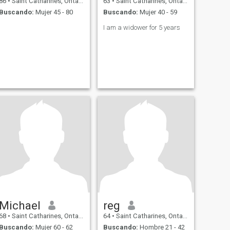
86
•
Saint Catharines, Ontario, Canadá
63
•
Saint Catharines, Ontario, Canadá
Buscando:
Mujer 45 - 80
Buscando:
Mujer 40 - 59
I am a widower for 5 years
Michael
reg
68
•
Saint Catharines, Ontario, Canadá
64
•
Saint Catharines, Ontario, Canadá
Buscando:
Mujer 60 - 62
Buscando:
Hombre 21 - 42