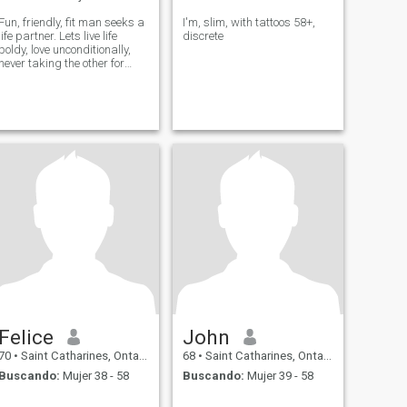
Fun, friendly, fit man seeks a
I'm, slim, with tattoos 58+,
life partner. Lets live life
discrete
boldy, love unconditionally,
never taking the other for
granted! A love forged in
kindness, respect and love.
Felice
John
70
•
Saint Catharines, Ontario, Canadá
68
•
Saint Catharines, Ontario, Canadá
Buscando:
Mujer 38 - 58
Buscando:
Mujer 39 - 58