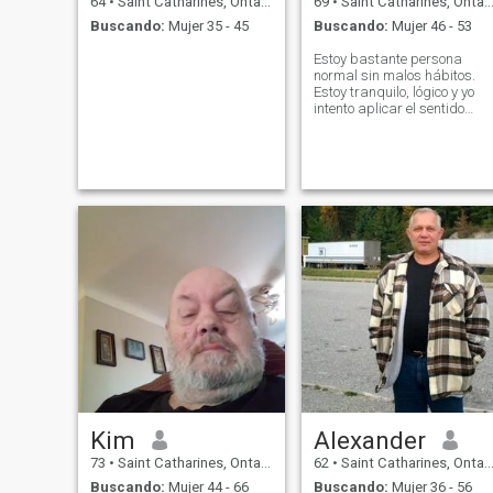
64
•
Saint Catharines, Ontario, Canadá
69
•
Saint Catharines, Ontario, Canadá
Moderna y la vacuna de
Buscando:
Mujer 35 - 45
Buscando:
Mujer 46 - 53
refuerzo también. Espero qu
también estén vacunados.
Estoy bastante persona
normal sin malos hábitos.
Estoy tranquilo, lógico y yo
intento aplicar el sentido
común a todos los retos de la
vida... Sé cómo aprecian y
valoran la mujer de mi vida...
Kim
Alexander
73
•
Saint Catharines, Ontario, Canadá
62
•
Saint Catharines, Ontario, Canadá
Buscando:
Mujer 44 - 66
Buscando:
Mujer 36 - 56