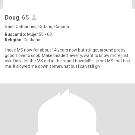
Doug
, 65
Saint Catharines, Ontario, Canadá
Buscando:
Mujer 50 - 68
Religión:
Cristiano
I have MS now for about 14 years now but still get around pretty
good. Love to cook. Make beaded jewelry, want to know more just
ask. Don't let the MS get in the road. I have MS it is not MS that has
me. It slowed me down somewhat but I can still giv