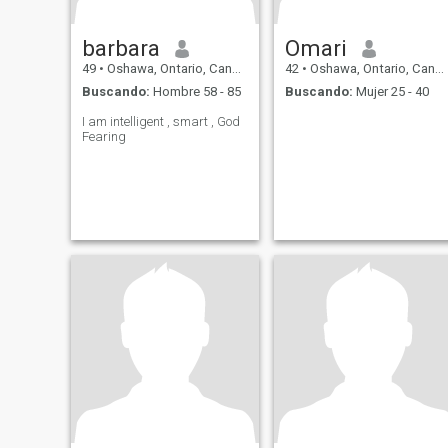
barbara
Omari
49
•
Oshawa, Ontario, Canadá
42
•
Oshawa, Ontario, Canadá
Buscando:
Hombre 58 - 85
Buscando:
Mujer 25 - 40
I am intelligent , smart , God
Fearing