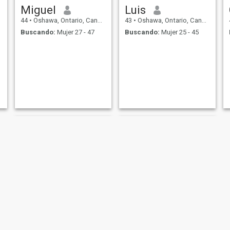
Miguel
Luis
44
•
Oshawa, Ontario, Canadá
43
•
Oshawa, Ontario, Canadá
Buscando:
Mujer 27 - 47
Buscando:
Mujer 25 - 45
Marco
Joe