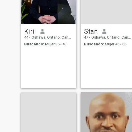
Kiril
Stan
44
•
Oshawa, Ontario, Canadá
47
•
Oshawa, Ontario, Canadá
Buscando:
Mujer 35 - 43
Buscando:
Mujer 45 - 66