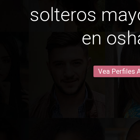
solteros may
en os
Vea Perfiles 