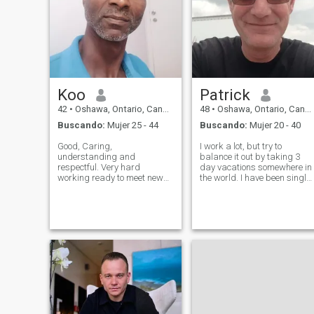
Koo
Patrick
42
•
Oshawa, Ontario, Canadá
48
•
Oshawa, Ontario, Canadá
Buscando:
Mujer 25 - 44
Buscando:
Mujer 20 - 40
Good, Caring,
I work a lot, but try to
understanding and
balance it out by taking 3
respectful. Very hard
day vacations somewhere in
working ready to meet new
the world. I have been single
people and learn from
for over 12 years, but the
different cultures.
search continues.