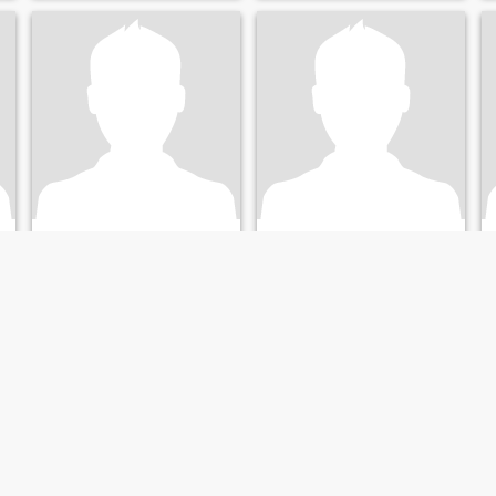
barbara
Massimo
49
•
Oshawa, Ontario, Canadá
53
•
Oshawa, Ontario, Canadá
Buscando:
Hombre 58 - 85
Buscando:
Mujer 34 - 55
Religión:
Cristiano
Religión:
Cristiano
I am intelligent , smart , God
Fearing