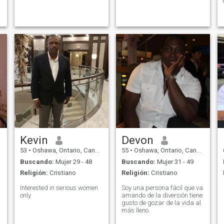
Kevin
Devon
53
•
Oshawa, Ontario, Canadá
55
•
Oshawa, Ontario, Canadá
Buscando:
Mujer 29 - 48
Buscando:
Mujer 31 - 49
Religión:
Cristiano
Religión:
Cristiano
Interested in serious women
Soy una persona fácil que va
only
amando de la diversión tiene
gusto de gozar de la vida al
más lleno.