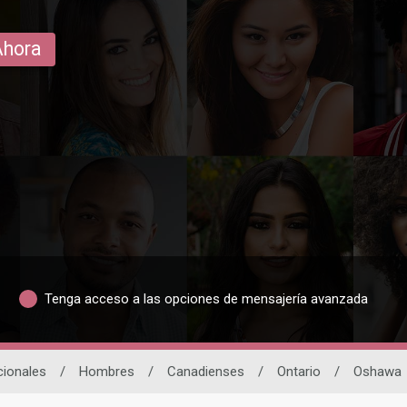
Ahora
Tenga acceso a las opciones de mensajería avanzada
cionales
/
Hombres
/
Canadienses
/
Ontario
/
Oshawa