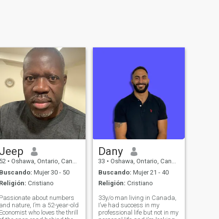
Jeep
Dany
52
•
Oshawa, Ontario, Canadá
33
•
Oshawa, Ontario, Canadá
Buscando:
Mujer 30 - 50
Buscando:
Mujer 21 - 40
Religión:
Cristiano
Religión:
Cristiano
Passionate about numbers
33y/o man living in Canada,
and nature, I’m a 52-year-old
I’ve had success in my
Economist who loves the thrill
professional life but not in my