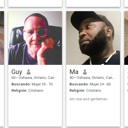
Guy
Ma
60
•
Oshawa, Ontario, Canadá
40
•
Oshawa, Ontario, Canadá
Buscando:
Mujer 35 - 70
Buscando:
Mujer 24 - 60
Religión:
Cristiano
Religión:
Cristiano
Am nice and gentleman