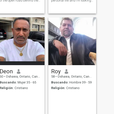
of the open road behind the
personal life and I’m looking
wheel of my Jeep. Balancing
abroad change that. I’m
spreadsheets by day and
outgoing, energetic and love
stargazing by night, I’m a
travelling and exploring the
blend of practicality and
outdoors.
dreams.
Deon
Roy
60
•
Oshawa, Ontario, Canadá
58
•
Oshawa, Ontario, Canadá
Buscando:
Mujer 35 - 65
Buscando:
Hombre 39 - 59
Religión:
Cristiano
Religión:
Cristiano