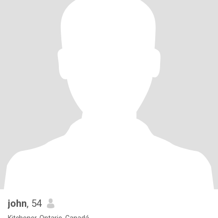
john
, 54