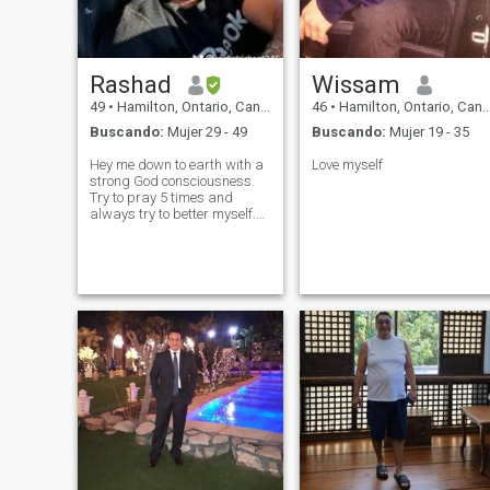
Rashad
Wissam
49
•
Hamilton, Ontario, Canadá
46
•
Hamilton, Ontario, Canadá
Buscando:
Mujer 29 - 49
Buscando:
Mujer 19 - 35
Hey me down to earth with a
Love myself
strong God consciousness.
Try to pray 5 times and
always try to better myself.
Love exercising, watching
movies, going out and
playing sports. Why are all
the women on here fake LOL.