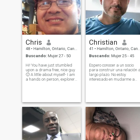
Chris
Christian
48
•
Hamilton, Ontario, Canadá
41
•
Hamilton, Ontario, Canadá
Buscando:
Mujer 27 - 50
Buscando:
Mujer 25 - 45
Hi! You have just stumbled
Espero conocer a un socio
upon a drama free, nice guy
para construir una relación 
🙂 A little about myself- I am
largo plazo. No estoy
a hands on person, explorer,
interesado en mudarme a
affectionate and dedicated in
otro país por el momento,
a relationship. I love to stay
pero estaría abierto a ello en
active, explore trails, places,
el futuro. Si quieres charlar,
travel, home improvements,
tengo una suscripción en
play tenn
Latinoamérica Cupid.com.
Pase por allí y salude para
poder responder :)