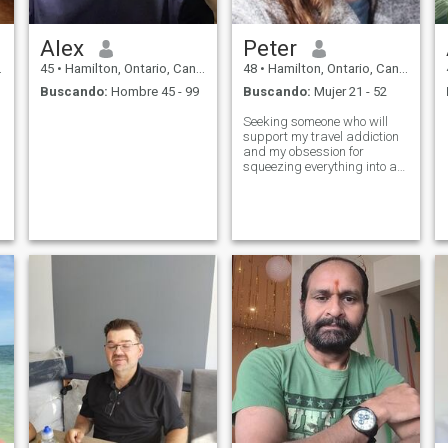
Alex
Peter
45
•
Hamilton, Ontario, Canadá
48
•
Hamilton, Ontario, Canadá
Buscando:
Hombre 45 - 99
Buscando:
Mujer 21 - 52
Seeking someone who will
support my travel addiction
and my obsession for
squeezing everything into a
carry on bag