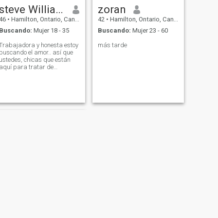
steve Williams
zoran
46
•
Hamilton, Ontario, Canadá
42
•
Hamilton, Ontario, Canadá
Buscando:
Mujer 18 - 35
Buscando:
Mujer 23 - 60
Trabajadora y honesta estoy
más tarde
buscando el amor.. así que
ustedes, chicas que están
aquí para tratar de
conseguir dinero, pasan al
siguiente tipo. No enviaré
dinero.
SIGUIENTE
jimmy