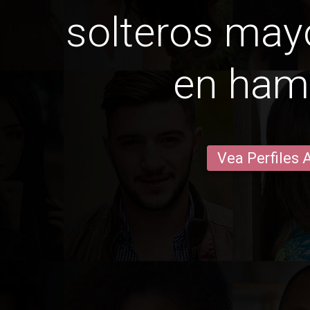
solteros may
en hami
Vea Perfiles 