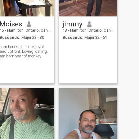
Moises
jimmy
46
•
Hamilton, Ontario, Canadá
48
•
Hamilton, Ontario, Canadá
Buscando:
Mujer 23 - 30
Buscando:
Mujer 32 - 51
I am honest, sincere, loyal,
and upfront. Loving, caring,
am born year of monkey