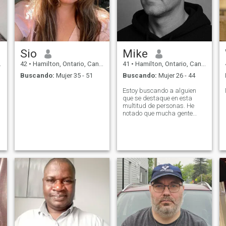
Sio
Mike
42
•
Hamilton, Ontario, Canadá
41
•
Hamilton, Ontario, Canadá
Buscando:
Mujer 35 - 51
Buscando:
Mujer 26 - 44
Estoy buscando a alguien
que se destaque en esta
multitud de personas. He
notado que mucha gente
pide dinero. Por favor no lo
haga.