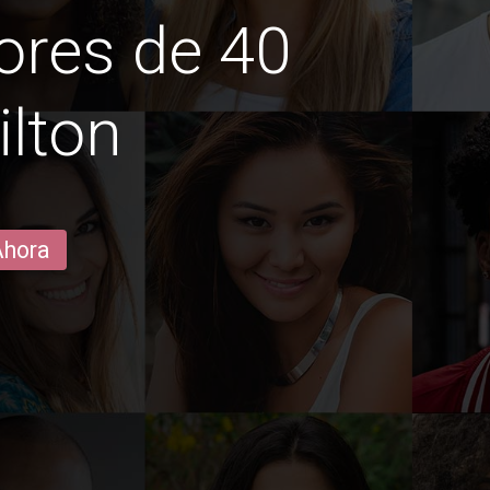
ores de 40
lton
Ahora