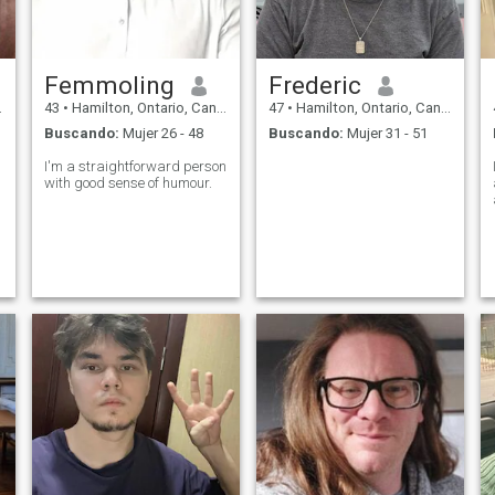
Femmoling
Frederic
43
•
Hamilton, Ontario, Canadá
47
•
Hamilton, Ontario, Canadá
Buscando:
Mujer 26 - 48
Buscando:
Mujer 31 - 51
I'm a straightforward person
with good sense of humour.