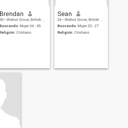
Brendan
Sean
50
•
Walnut Grove, British Columbia, Canadá
26
•
Walnut Grove, British Columbia, Canadá
Buscando:
Mujer 34 - 45
Buscando:
Mujer 20 - 27
Religión:
Cristiano
Religión:
Cristiano