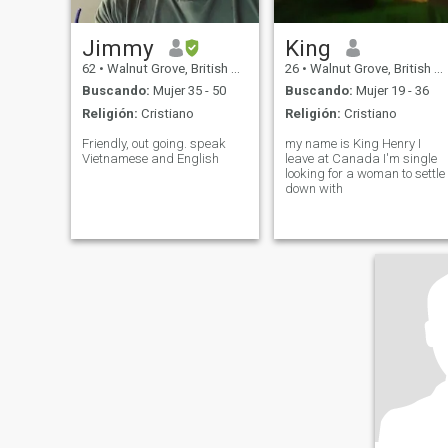
Jimmy
King
62
•
Walnut Grove, British Columbia, Canadá
26
•
Walnut Grove, British Columbia, Canadá
Buscando:
Mujer 35 - 50
Buscando:
Mujer 19 - 36
Religión:
Cristiano
Religión:
Cristiano
Friendly, out going. speak
my name is King Henry I
Vietnamese and English
leave at Canada I'm single
looking for a woman to settle
down with