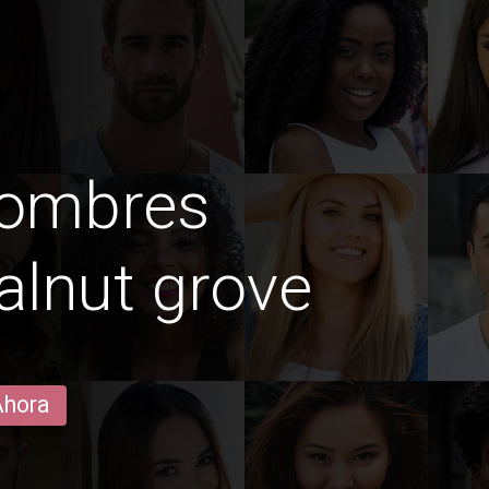
hombres
alnut grove
Ahora