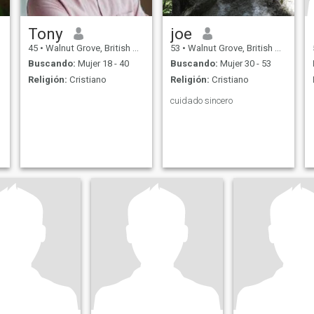
Tony
joe
45
•
Walnut Grove, British Columbia, Canadá
53
•
Walnut Grove, British Columbia, Canadá
Buscando:
Mujer 18 - 40
Buscando:
Mujer 30 - 53
Religión:
Cristiano
Religión:
Cristiano
cuidado sincero