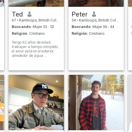
Ted
Peter
67
•
Kamloops, British Columbia, Canadá
54
•
Kamloops, British Columbia, Canadá
Buscando:
Mujer 33 - 52
Buscando:
Mujer 36 - 44
Religión:
Cristiano
Religión:
Cristiano
Tengo 62 años de edad,
trabajan a tiempo completo ,
el amor está en el exterior,
alrededor de agua .
Conducir un camión de
transporte , en mi tiempo
e
libre y disfrutar de paseos a
caballo boating conducir
autos veloces. Muy relajado y
fácil yendo muy joven de
corazón. Relajarse alrededor
de una fogata viendo
estrellas . Como mostrar la
dama estoy con lo mucho que
significa para mí. Gusta reír
y bromear como para cenas
románticas o quizá con una
copa de vino a veces .