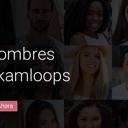
hombres
 kamloops
Ahora