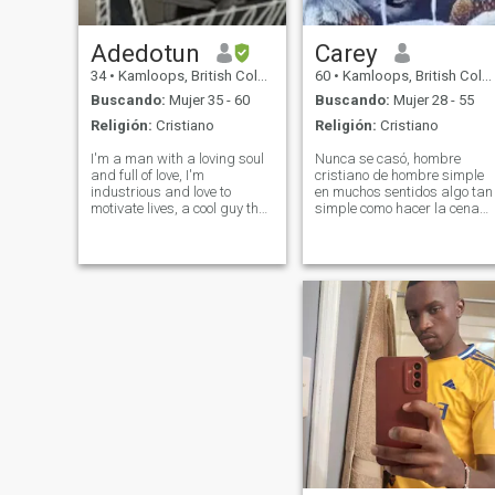
Adedotun
Carey
34
•
Kamloops, British Columbia, Canadá
60
•
Kamloops, British Columbia, Canadá
Buscando:
Mujer 35 - 60
Buscando:
Mujer 28 - 55
Religión:
Cristiano
Religión:
Cristiano
I'm a man with a loving soul
Nunca se casó, hombre
and full of love, I'm
cristiano de hombre simple
industrious and love to
en muchos sentidos algo tan
motivate lives, a cool guy that
simple como hacer la cena
loves to have people around
juntos , algo tan simple pero
him, which I'm proud of, I got
para mí algo hermoso y
so much love for nature.
romántico demasiado simpl
&nbsp; I'm charismatic, got
placeres me hacen feliz
so much believe in God.
enviar un macho añadir. ¡ Y
acurrucarse sosteniendo de
la mano, cada vez que
caminamos juntos. Solo un
simple toque amoroso o un
suave beso en FB Carey
Lyons Saber, tu sonrisa por
algo que dije o hice por ti, me
hará feliz El romance
también puede ser simple,
notas de amor pequeñas
para que usted encuentre, lo
que nos convierte en una