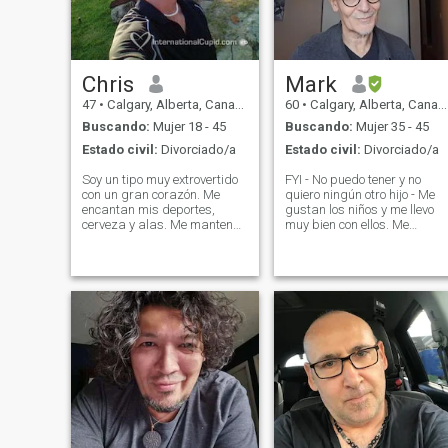
Chris
Mark
47
•
Calgary, Alberta, Canadá
60
•
Calgary, Alberta, Canadá
Buscando:
Mujer 18 - 45
Buscando:
Mujer 35 - 45
Estado civil:
Divorciado/a
Estado civil:
Divorciado/a
Soy un tipo muy extrovertido
FYI - No puedo tener y no
con un gran corazón. Me
quiero ningún otro hijo - Me
encantan mis deportes,
gustan los niños y me llevo
cerveza y alas. Me mantengo
muy bien con ellos. Me
muy activo con los deportes y
gustan todos los deportes, el
el ejercicio. Me encanta el aire
aire libre, el senderismo y
libre y simplemente pasar
mantenerme en buena
tiempo haciendo cualquier
forma. Me gusta todo tipo de
cosa en las montañas. Si
música, buena comida y
desea saber más, por favor
libros. También me gustan
preguntame.
las galerías de arte y las
cafeterías. Toco un poco de
guitarra y escribo algunas
canciones. Creo que tengo
buen sentido del humor. Soy
fácil de entender y soy muy
afectuoso con la persona
adecuada. Tengo algunos