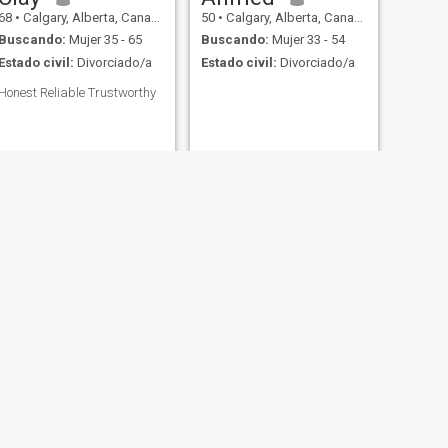
68
•
Calgary, Alberta, Canadá
50
•
Calgary, Alberta, Canadá
Buscando:
Mujer 35 - 65
Buscando:
Mujer 33 - 54
Estado civil:
Divorciado/a
Estado civil:
Divorciado/a
Honest Reliable Trustworthy
SIGUIENTE
Rashelle
46
•
Calgary, Alberta, Canadá