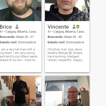
Brice
Vincente
41
•
Calgary, Alberta, Canadá
41
•
Calgary, Alberta, Canadá
Buscando:
Mujer 26 - 27
Buscando:
Mujer 30 - 45
Estado civil:
Divorciado/a
Estado civil:
Divorciado/a
I am a very tall man with a
Christian man. love Jesus.
big heart. I am very caring
healthy lifestyle 😊 Sincere,
and tend to put others needs
hard working. Inteligent.
ahead of my own. I have two
Honest, respectful. Happy.
young girls who are my
Love food and music and
princesses and I cherish
travel. want to meet right
every minute that I get to
woman and relocate to her
spend with them. I am very
country to someday make a
laid back and do not get
life and future and busines
angry eas