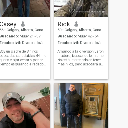
Casey
Rick
56
•
Calgary, Alberta, Canadá
59
•
Calgary, Alberta, Canadá
Buscando:
Mujer 21 - 37
Buscando:
Mujer 42 - 54
Estado civil:
Divorciado/a
Estado civil:
Divorciado/a
Soy un padre de 3 niños
Amando a la diversión varón
educados saludables.\Ni me
maduro, buscando lo mismo.
gusta viajar cenar y pasar
No está interesado en tener
tiempo esquiando alrededor
más hijos, pero aceptará a
del mundo con mis hijos.
una pareja que tenga hijos.
Corren y yo esquí me parece
Me encanta viajar,
que la mayoría de la vida es
interesado en experimentar
muy divertida y me río
nuevas culturas. Cree en el
mucho. \Ni estoy buscando
trabajo duro juego duro.
una mujer sumisa femenina
Interesado en alguien
que esté feliz con una
dispuesto a construir un
energía masculina
futuro juntos, basado en el
dominante en el hogar. \Ni
respeto, la honestidad y el
tengo una casa en el oeste de
crecimiento personal. POR
Canadá y viajan con
FAVOR, NO SE PONGA EN
frecuencia \Nmy chicos son
CONTACTO CONMIGO SI
angloparlantes y español
QUIERE HIJOS O MI
Solo hablo inglés \Ni soy un
DIRECCIÓN DE CORREO