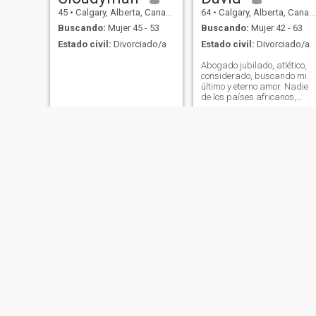
45
•
Calgary, Alberta, Canadá
64
•
Calgary, Alberta, Canadá
Buscando:
Mujer 45 - 53
Buscando:
Mujer 42 - 63
Estado civil:
Divorciado/a
Estado civil:
Divorciado/a
Abogado jubilado, atlético,
considerado, buscando mi
último y eterno amor. Nadie
de los países africanos,
China o el sudeste asiático.
Demasiados estafadores.
No hay perfiles falsos por
favor. Lo sabré y estarás
perdiendo tu tiempo y el mío.
Nunca enviaré dinero para l
cirugía de cáncer de tu
madre, ni para tu Internet, ni
para tus viajes, ni pagaré tu
servicio de Internet. Cero y
nada. Cualquier chat de
WhatsApp o Telegram
requerirá un chat de video
preliminar. Denunciaré a
todos los estafadores al sitio
y a la Interpol.
alvin
Shawn
60
•
Calgary, Alberta, Canadá
40
•
Calgary, Alberta, Canadá