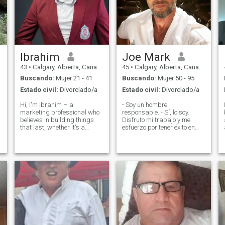
Ibrahim
Joe Mark
43
•
Calgary, Alberta, Canadá
45
•
Calgary, Alberta, Canadá
Buscando:
Mujer 21 - 41
Buscando:
Mujer 50 - 95
Estado civil:
Divorciado/a
Estado civil:
Divorciado/a
Hi, I'm Ibrahim – a
- Soy un hombre
marketing professional who
responsable. - Sí, lo soy.
believes in building things
Disfruto mi trabajo y me
that last, whether it's a
esfuerzo por tener éxito en
brand, a relationship, or a
todo lo que hago. Soy un
family. Currently, I'm
hombre divertido, jovial,
deepening my expertise
encantador y apasionado.
through a certificate
Pienso en mí mismo como
program at the University of
inteligente pero inofensivo.
Calgary, embracing both
Estoy apoyando, cuidando y
tengo un carácter leal y
tolerante, humilde, honesto,
comprensivo y sincero. Soy
una persona muy
apasionada y física que
querría lo mismo en una