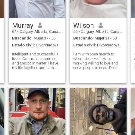
pareja, profundamente
romántica, optimista,
esperanzada, sabia e
inteligente, tengo un gran
corazón honesto y no me
gusta que me
Murray
Wilson
64
•
Calgary, Alberta, Canadá
56
•
Calgary, Alberta, Canadá
Buscando:
Mujer 37 - 56
Buscando:
Mujer 31 - 50
Estado civil:
Divorciado/a
Estado civil:
Divorciado/a
Intelligent and successful. I
I am with open hearth to
live in Canada in summer
whom deserve it. Hard
and Mexico in winter. I have
working willing to love and
my life together and I am
serve people in need. Don't
ready to settle down with one
drink and don't smoke and
good woman. Im frustrated
like the nature and fishing.
with liberal Canadian
Also I am a good dancer and
women so Im looking outside
like country music and I need
of Canada. I'm a
to learn dancing CM. Good
conservative guy.
movi