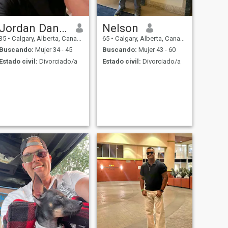
abogado y hombre de
ELECTRÓNICO O SOLO
negocios.
TIENE un PIC, O FUERA DE
MI EDAD.
Jordan Daniel
Nelson
35
•
Calgary, Alberta, Canadá
65
•
Calgary, Alberta, Canadá
Buscando:
Mujer 34 - 45
Buscando:
Mujer 43 - 60
Estado civil:
Divorciado/a
Estado civil:
Divorciado/a