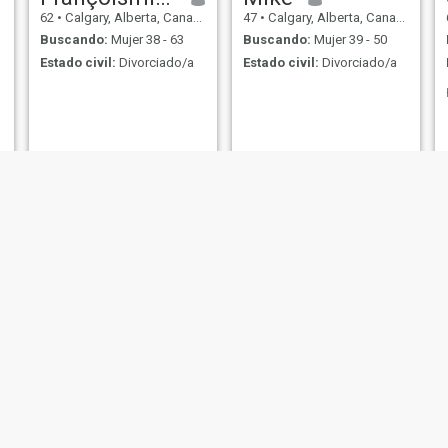
62
•
Calgary, Alberta, Canadá
47
•
Calgary, Alberta, Canadá
Buscando:
Mujer 38 - 63
Buscando:
Mujer 39 - 50
Estado civil:
Divorciado/a
Estado civil:
Divorciado/a
a
Gary
Nikola Misina
58
•
Calgary, Alberta, Canadá
33
•
Calgary, Alberta, Canadá