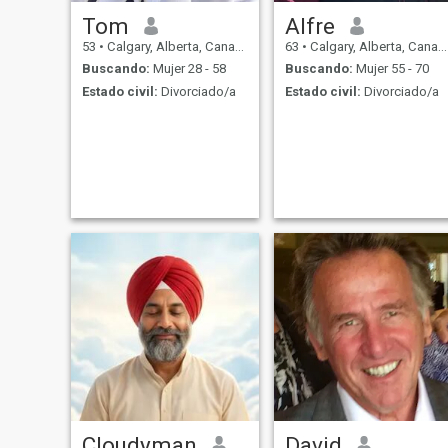
Tom
Alfre
53
•
Calgary, Alberta, Canadá
63
•
Calgary, Alberta, Canadá
Buscando:
Mujer 28 - 58
Buscando:
Mujer 55 - 70
Estado civil:
Divorciado/a
Estado civil:
Divorciado/a
Cloudyman
David