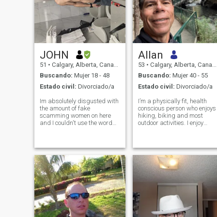
JOHN
Allan
51
•
Calgary, Alberta, Canadá
53
•
Calgary, Alberta, Canadá
Buscando:
Mujer 18 - 48
Buscando:
Mujer 40 - 55
Estado civil:
Divorciado/a
Estado civil:
Divorciado/a
Im absolutely disgusted with
I’m a physically fit, health
the amount of fake
conscious person who enjoys
scamming women on here
hiking, biking and most
and I couldn't use the word
outdoor activities. I enjoy
woman any more loosely. If
travelling especially to
you can talk about more than
warmer climates during the
what you want. And need you
long winter season.
can approach one a man
wants and needs without
making it sound like