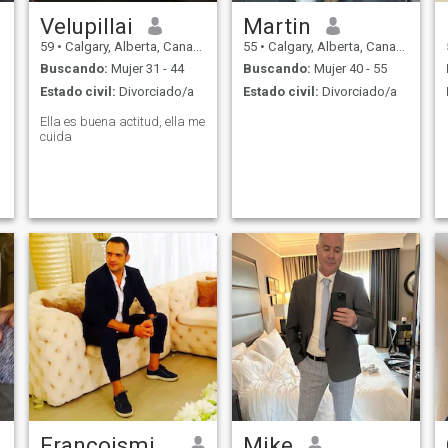
Velupillai
Martin
59
•
Calgary, Alberta, Canadá
55
•
Calgary, Alberta, Canadá
Buscando:
Mujer 31 - 44
Buscando:
Mujer 40 - 55
Estado civil:
Divorciado/a
Estado civil:
Divorciado/a
Ella es buena actitud, ella me
cuida
Françoismille
Mike