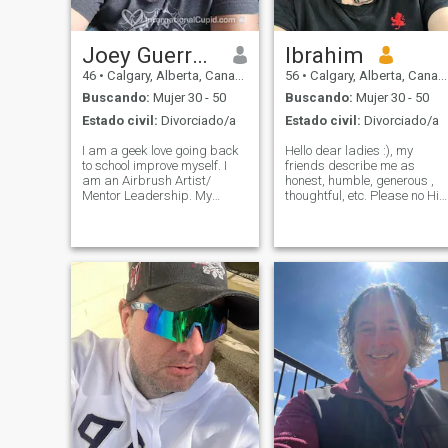
problemas de salud que
puedo explicar.
Joey Guerreiro
Ibrahim
46
•
Calgary, Alberta, Canadá
56
•
Calgary, Alberta, Canadá
Buscando:
Mujer 30 - 50
Buscando:
Mujer 30 - 50
Estado civil:
Divorciado/a
Estado civil:
Divorciado/a
I am a geek love going back
Hello dear ladies :), my
to school improve myself. I
friends describe me as
am an Airbrush Artist/
honest, humble, generous ,
Mentor Leadership. My
thoughtful, etc. Please no Hi
background is psychology
from Europa & USA
and counselling. Love been
(unfortunately l will ignore )
active playing different
Ladies, as you see my
sports biking , swimming
pictures , l am using a
,yoga. Love cooking be
walker and l have a speech
prepared to be pamper
problem other tha