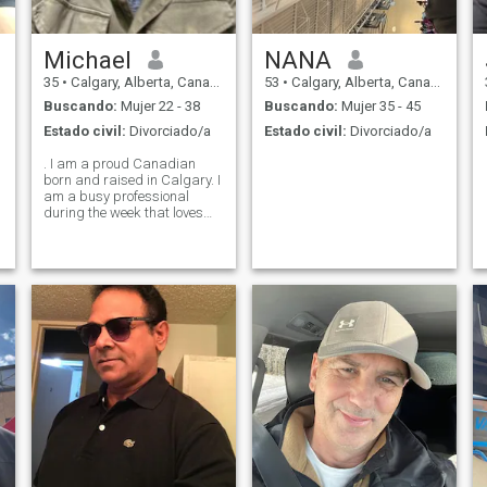
Michael
NANA
35
•
Calgary, Alberta, Canadá
53
•
Calgary, Alberta, Canadá
Buscando:
Mujer 22 - 38
Buscando:
Mujer 35 - 45
Estado civil:
Divorciado/a
Estado civil:
Divorciado/a
. I am a proud Canadian
born and raised in Calgary. I
am a busy professional
during the week that loves
his job and loves to laugh
and relax on the weekends.
Love being outdoors, going
out, and just in general
having fun with life. Spiritual
but