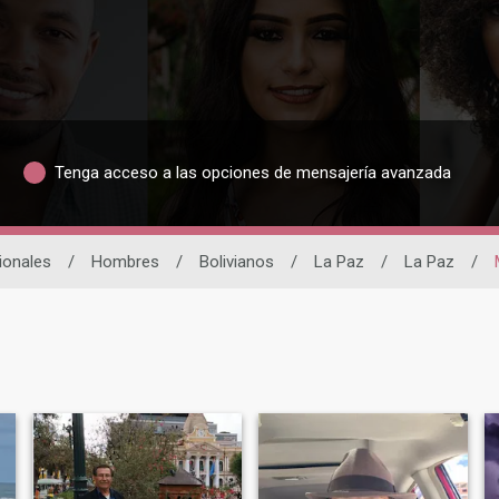
Tenga acceso a las opciones de mensajería avanzada
ionales
/
Hombres
/
Bolivianos
/
La Paz
/
La Paz
/