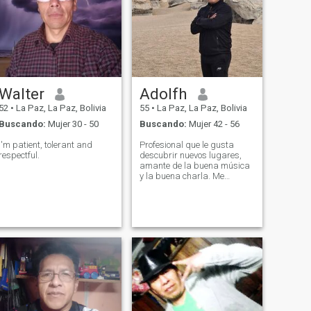
Walter
Adolfh
52
•
La Paz, La Paz, Bolivia
55
•
La Paz, La Paz, Bolivia
Buscando:
Mujer 30 - 50
Buscando:
Mujer 42 - 56
I'm patient, tolerant and
Profesional que le gusta
respectful.
descubrir nuevos lugares,
amante de la buena música
y la buena charla. Me
agrada el campo y las
actividades al aire libre