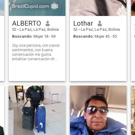
ALBERTO
Lothar
52
•
La Paz, La Paz, Bolivia
52
•
La Paz, La Paz, Bolivia
Buscando:
Mujer 18 - 69
Buscando:
Mujer 45 - 55
Soy una persona, con sanos
sentimientos, con buena
conversación me gusta
entablar conversación oh
cultivar amistades me gusta
incursionar seminarios
ramas técnicas hacer
senderismo en la naturaleza.