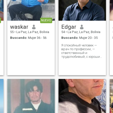
NUEVO
waskar
Edgar
55
•
La Paz, La Paz, Bolivia
54
•
La Paz, La Paz, Bolivia
Buscando:
Mujer 36 - 56
Buscando:
Mujer 20 - 35
Я спокойный человек —
врач по профессии, —
ответственный и
трудолюбивый, с хорошим
чувством юмора и
крепкими семейными
ценностями. Мне нравится
путешествовать,
открывать для себя новые
места, обсуждать
интересные темы и
разделять простые, но
особенны