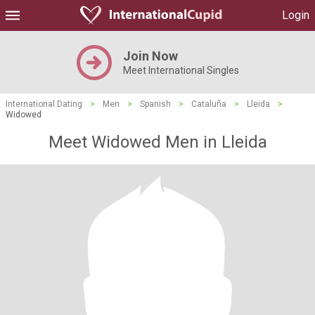
Login
Join Now
Meet International Singles
International Dating
>
Men
>
Spanish
>
Cataluña
>
Lleida
>
Widowed
Meet Widowed Men in Lleida