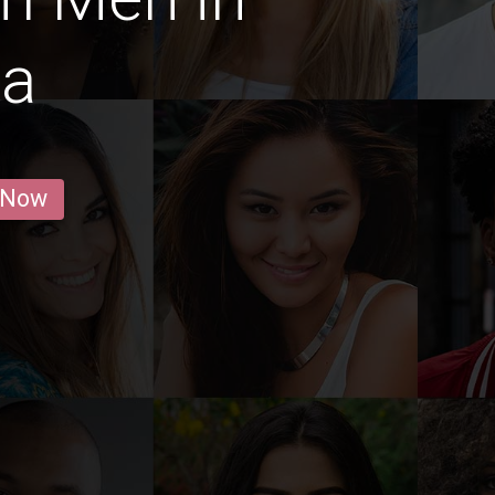
da
 Now