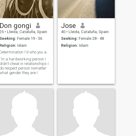
Don gongi
Jose
25
•
Lleida, Cataluña, Spain
40
•
Lleida, Cataluña, Spain
Seeking:
Female 19 - 36
Seeking:
Female 28 - 48
Religion:
Islam
Religion:
Islam
Determination I'd who you are
I'm a hardworking person I
didn't cheat in relationships I
do respect person nomatter
what gender they are I