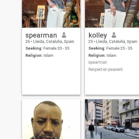
spearman
kolley
26
•
Lleida, Cataluña, Spain
25
•
Lleida, Cataluña, Spain
Seeking:
Female 20 - 35
Seeking:
Female 25 - 35
Religion:
Islam
Religion:
Islam
spearman
Respect en peasent