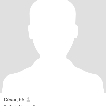
César
, 65