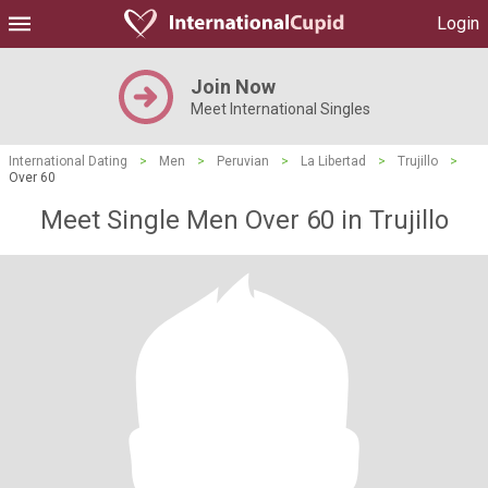
Login
Join Now
Meet International Singles
International Dating
>
Men
>
Peruvian
>
La Libertad
>
Trujillo
>
Over 60
Meet Single Men Over 60 in Trujillo