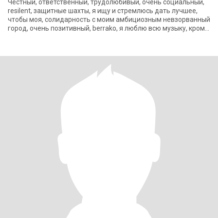
Честный, ответственный, трудолюбивый, очень социальный,
resilent, защитные шахты, я ищу и стремлюсь дать лучшее,
чтобы моя, солидарность с моим амбициозным невзорванный
город, очень позитивный, berrako, я люблю всю музыку, кроме
тяжелого рока и regge