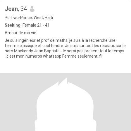
Jean
, 34
Port-au-Prince, West, Haiti
Seeking:
Female 21 - 41
Amour de ma vie
Je suis ingénieur et prof de maths, je suis à la recherche une
femme classique et cool tendre. Je suis sur tout les reseaux sur le
nom Mackendy Jean Baptiste. Je serai pas present tout le temps
: c est mon numeros whatsapp Femme seulement, fil