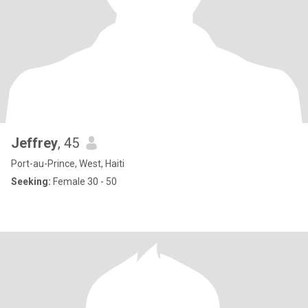
Jeffrey
, 45
Port-au-Prince, West, Haiti
Seeking:
Female 30 - 50