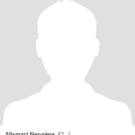
Allsmart Neogène
, 42