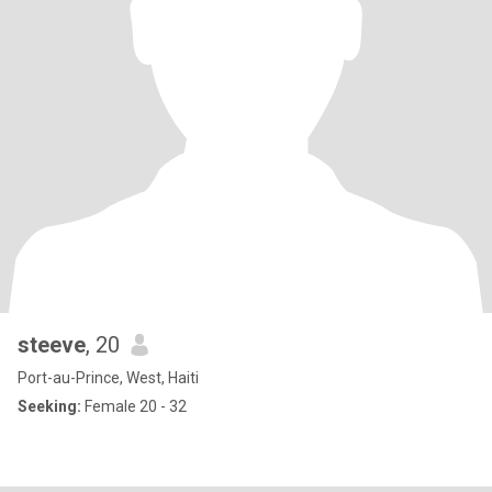
steeve
, 20
Port-au-Prince, West, Haiti
Seeking:
Female 20 - 32