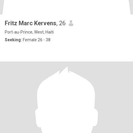
Fritz Marc Kervens
, 26
Port-au-Prince, West, Haiti
Seeking:
Female 26 - 38