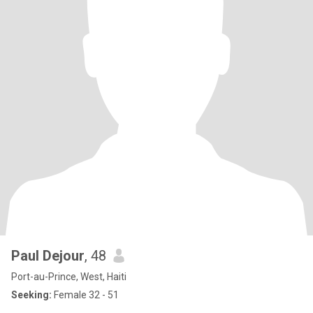
Paul Dejour
, 48
Port-au-Prince, West, Haiti
Seeking:
Female 32 - 51