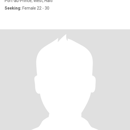
Port-au-Prince, West, Haiti
Seeking:
Female 22 - 30