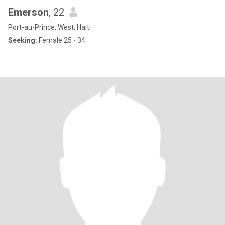
Emerson
, 22
Port-au-Prince, West, Haiti
Seeking:
Female 25 - 34