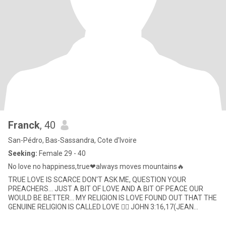
Franck
, 40
San-Pédro, Bas-Sassandra, Cote d'Ivoire
Seeking:
Female 29 - 40
No love no happiness,true❤always moves mountains🔥
TRUE LOVE IS SCARCE DON'T ASK ME, QUESTION YOUR
PREACHERS... JUST A BIT OF LOVE AND A BIT OF PEACE OUR
WOULD BE BETTER... MY RELIGION IS LOVE FOUND OUT THAT THE
GENUINE RELIGION IS CALLED LOVE 👉🏽 JOHN 3:16,17(JEAN
3:16,17) ANY SCAMMER AROUND MY PRO