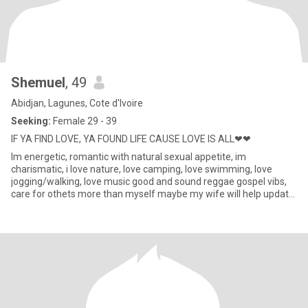
Shemuel
, 49
Abidjan, Lagunes, Cote d'Ivoire
Seeking:
Female 29 - 39
IF YA FIND LOVE, YA FOUND LIFE CAUSE LOVE IS ALL❤❤
Im energetic, romantic with natural sexual appetite, im
charismatic, i love nature, love camping, love swimming, love
jogging/walking, love music good and sound reggae gospel vibs,
care for othets more than myself maybe my wife will help update
or co