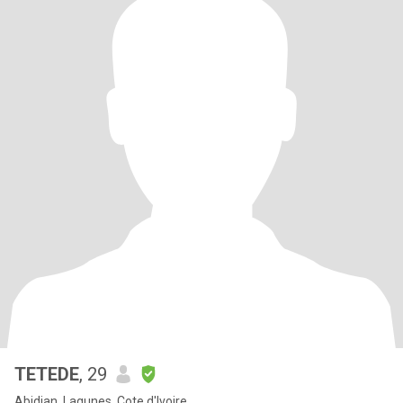
TETEDE
, 29
Abidjan, Lagunes, Cote d'Ivoire