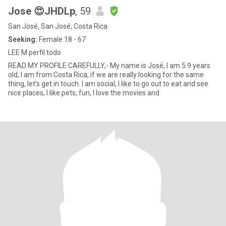
Jose 😍JHDLp
, 59
San José, San José, Costa Rica
Seeking:
Female 18 - 67
LEE M perfil todo
READ MY PROFILE CAREFULLY,- My name is José, I am 5.9 years
old, I am from Costa Rica, if we are really looking for the same
thing, let's get in touch. I am social, I like to go out to eat and see
nice places, I like pets, fun, I love the movies and