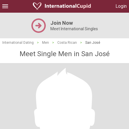
Login
Join Now
Meet International Singles
International Dating
>
Men
>
Costa Rican
>
San José
Meet Single Men in San José