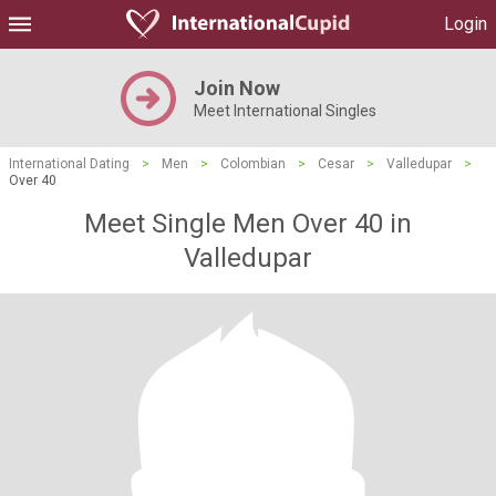
Login
Join Now
Meet International Singles
International Dating
>
Men
>
Colombian
>
Cesar
>
Valledupar
>
Over 40
Meet Single Men Over 40 in
Valledupar