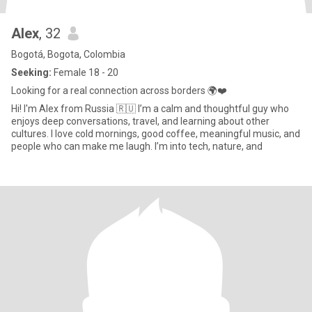
Alex
, 32
Bogotá, Bogota, Colombia
Seeking:
Female 18 - 20
Looking for a real connection across borders 🌍❤️
Hi! I'm Alex from Russia 🇷🇺 I’m a calm and thoughtful guy who
enjoys deep conversations, travel, and learning about other
cultures. I love cold mornings, good coffee, meaningful music, and
people who can make me laugh. I’m into tech, nature, and