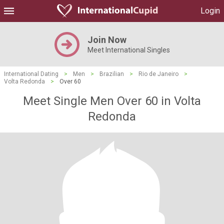
Login
Join Now
Meet International Singles
International Dating
>
Men
>
Brazilian
>
Rio de Janeiro
>
Volta Redonda
>
Over 60
Meet Single Men Over 60 in Volta
Redonda