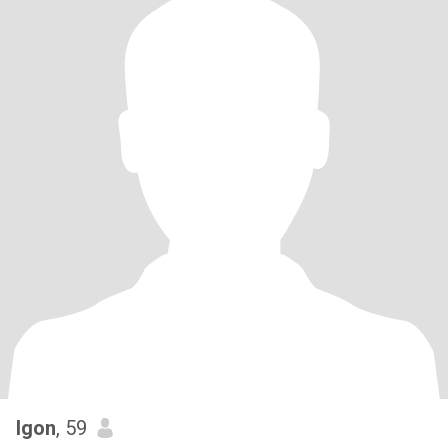
Igon
, 59