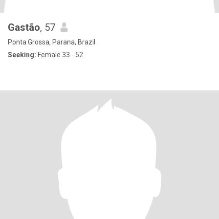
Gastão
, 57
Ponta Grossa, Parana, Brazil
Seeking:
Female 33 - 52