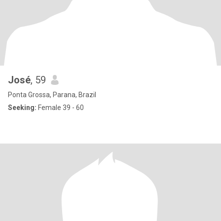
José
, 59
Ponta Grossa, Parana, Brazil
Seeking:
Female 39 - 60