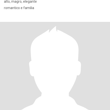
alto, magro, elegante
romantico e familia