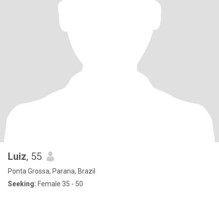
Luiz
, 55
Ponta Grossa, Parana, Brazil
Seeking:
Female 35 - 50