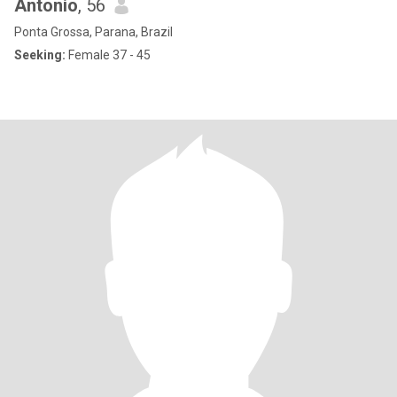
Antonio
, 56
Ponta Grossa, Parana, Brazil
Seeking:
Female 37 - 45