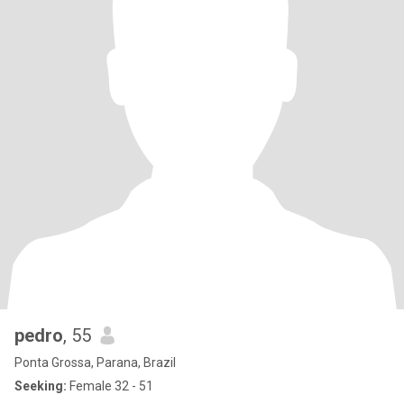
pedro
, 55
Ponta Grossa, Parana, Brazil
Seeking:
Female 32 - 51