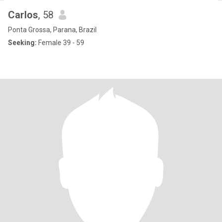
Carlos
, 58
Ponta Grossa, Parana, Brazil
Seeking:
Female 39 - 59