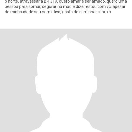
o norte, atravessar a BR 319, quero amar e ser amado, quero uma
pessoa para somar, segurar na mão e dizer estou com vc, apesar
de minha idade sou nem ativo, gosto de caminhar, ir pra p