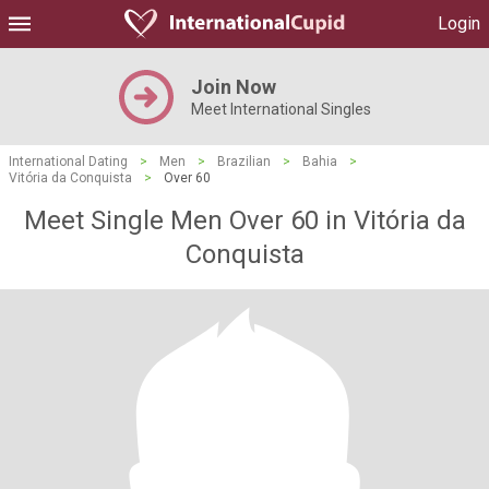
Login
Join Now
Meet International Singles
International Dating
>
Men
>
Brazilian
>
Bahia
>
Vitória da Conquista
>
Over 60
Meet Single Men Over 60 in Vitória da
Conquista