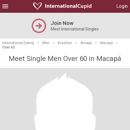
Login
Join Now
Meet International Singles
International Dating
>
Men
>
Brazilian
>
Amapá
>
Macapá
>
Over 60
Meet Single Men Over 60 in Macapá