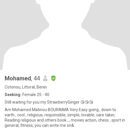
Mohamed
, 44
Cotonou, Littoral, Benin
Seeking:
Female 25 - 40
Still waiting for you my StrawberryGinger 😘😘😘
Am Mohamed Matinou BOURAIMA Very Easy going , down to
earth , cool , religious, responsible, simple, lovable, care taker,
Reading religious and others book , , movies action, chess , sport in
general, fitness, you can write me on&