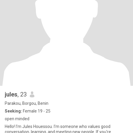
jules
, 23
Parakou, Borgou, Benin
Seeking:
Female 19 - 25
open minded
Hello! I'm Jules Houessou. I'm someone who values good
conversation, learning, and meeting new people. If you're