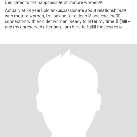
Dedicated to the happiness ❤️ of mature women🌹
Actually at 29 years old anx 🌄passionate about relationships👫
with mature women, I'm looking for a deep💜 and exciting❤️‍🔥
connection with an older woman. Ready to offer my time ⏳⏱️🌃☀️
and my unreserved attention, I am here to fulfill the desires☺