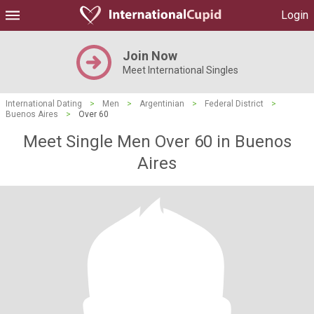
Login
Join Now
Meet International Singles
International Dating
>
Men
>
Argentinian
>
Federal District
>
Buenos Aires
>
Over 60
Meet Single Men Over 60 in Buenos
Aires