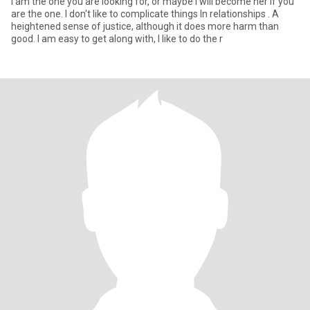
I am the one you are looking for, or maybe I will become her if you
are the one. I don't like to complicate things In relationships . A
heightened sense of justice, although it does more harm than
good. I am easy to get along with, I like to do the r