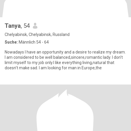
Tanya
, 54
Chelyabinsk, Chelyabinsk, Russland
Suche:
Männlich 54 - 64
Nowadays I have an opportunity and a desire to realize my dream.
I am considered to be well balanced,sincere,romantic lady. I don't
limit myself to my job only.I like everything living,natural that
doesn't make sad. I am looking for man in Europe,the