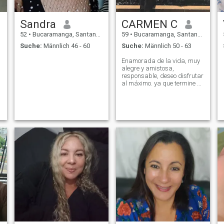
Sandra
CARMEN C
52
•
Bucaramanga, Santander, Kolumbien
59
•
Bucaramanga, Santander, Kolumbien
Suche:
Männlich 46 - 60
Suche:
Männlich 50 - 63
Enamorada de la vida, muy
alegre y amistosa,
responsable, deseo disfrutar
al máximo. ya que termine mi
etapa de trabajo. Me
encanta viajar.