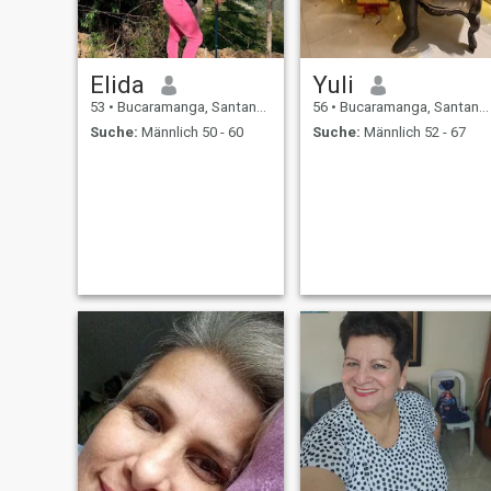
encanta leer, viajar, escuchar
Música, hacer ejercicio,
Disfrutar la Naturaleza,
Conversar y Compartir con
Mi familia y Amigos.
Elida
Yuli
53
•
Bucaramanga, Santander, Kolumbien
56
•
Bucaramanga, Santander, Kolumbien
Suche:
Männlich 50 - 60
Suche:
Männlich 52 - 67