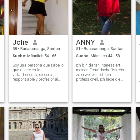
Jolie
ANNY
58
•
Bucaramanga, Santander, Kolumbien
51
•
Bucaramanga, Santander, Kolumbien
Suche:
Männlich 54 - 65
Suche:
Männlich 44 - 58
Soy una persona que sabe lo
Ich bin daran interessiert,
que quiere en la
meinen Freundschaftskreis
vida...honesta, sincera ,
zu erweitern. ich bin
s
responsable y profesional
professionell, ich liebe die
que disfruta de los detalles
Arbeit, durch die die
simples de la vida. Adoro a
Gemeinschaft gedient wird.
mi hija y me encanta
Ich liebe das Familienleben.
compartir con mi familia y
Es ist das Wichtigste, auf
amigos. Quiero conocer una
das der Mensch zählen
persona especial
kann. Ich bin der Familie, der
Arbeit, Freunden, dem
Kampf für gute Zwecke
gegeben. Ich liebe es, ein
gutes Abendessen zu
genießen, einen guten Wein
zu genießen, ich liebe das