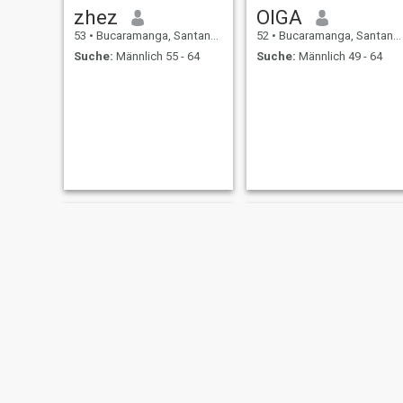
zhez
OlGA
53
•
Bucaramanga, Santander, Kolumbien
52
•
Bucaramanga, Santander, Kolumbien
Suche:
Männlich 55 - 64
Suche:
Männlich 49 - 64
Marta conde
analu