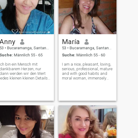
Anny
María
53
•
Bucaramanga, Santander, Kolumbien
53
•
Bucaramanga, Santander, Kolumbien
Suche:
Männlich 55 - 65
Suche:
Männlich 55 - 60
Ich bin ein Mensch mit
I am a nice, pleasant, loving,
dankbarem Herzen, nur
serious, professional, mature
dann werden wir den Wert
and with good habits and
jedes kleinen kleinen Details
moral woman, immensely
kennen. Ich bin eine einfache
and I am pleased to share
Frau, ich Teile gerne mit
with the family. I am very
meiner Familie, ruhig, ich
happy, grateful to God
Teile gerne einen Kaffee mit
blessed and because I have
guter Gesellschaft, lache,
always been very spiritual
lache, lache... Ich genieße die
with great principles and
einfachsten und einfachsten
values, and I firmly believe in
Dinge im Leben... Ich liebe
the goodness of people who
den Strand und die Natur.
are near of me. I am very
Ich liebe Ordnung und
pleased with the nature and
Sauberkeit. Respekt und
the simple things from the life
Loyalität sind die Grundlage
that make us happy, I led a