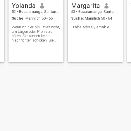
Yolanda
Margarita
52
•
Bucaramanga, Santander, Kolumbien
53
•
Bucaramanga, Santander, Kolumbien
Suche:
Männlich 50 - 65
Suche:
Männlich 50 - 64
Wenn ich hier bin, ist es nicht,
Trabajadora y amable
um Lügen oder Profile zu
hören. Sie können keine
Nachrichten schicken. Sie
sagen, sie suchen eine Frau.
Claudia
Yeya