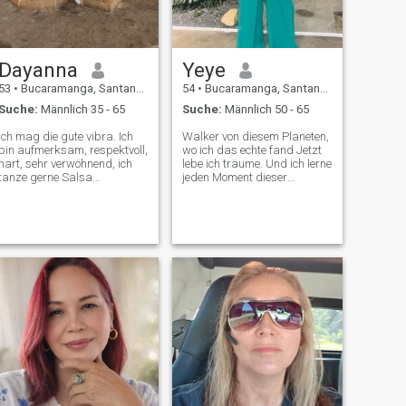
gestorben ist, aber ich stehe
und dank Gott gestärkt Du
ermutigst dich, für immer
diese Gesellschaft zu sein 😘
Dayanna
Yeye
53
•
Bucaramanga, Santander, Kolumbien
54
•
Bucaramanga, Santander, Kolumbien
Suche:
Männlich 35 - 65
Suche:
Männlich 50 - 65
Ich mag die gute vibra. Ich
Walker von diesem Planeten,
bin aufmerksam, respektvoll,
wo ich das echte fand Jetzt
hart, sehr verwöhnend, ich
lebe ich träume. Und ich lerne
tanze gerne Salsa
jeden Moment dieser
Merengue, ich liebe die Natur,
Geschichte
ich bin geduldig usw.