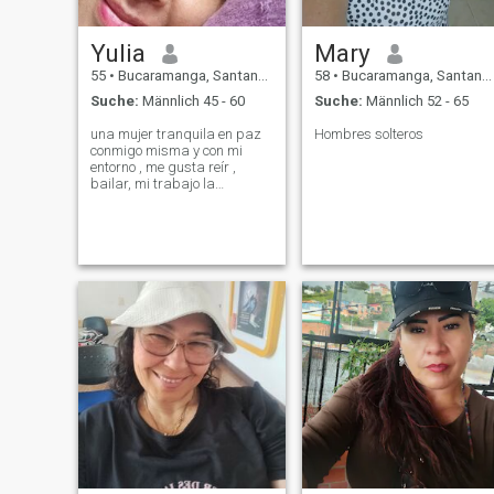
Yulia
Mary
55
•
Bucaramanga, Santander, Kolumbien
58
•
Bucaramanga, Santander, Kolumbien
Suche:
Männlich 45 - 60
Suche:
Männlich 52 - 65
una mujer tranquila en paz
Hombres solteros
conmigo misma y con mi
entorno , me gusta reír ,
bailar, mi trabajo la
naturaleza un buen vino y
una exelente conversación