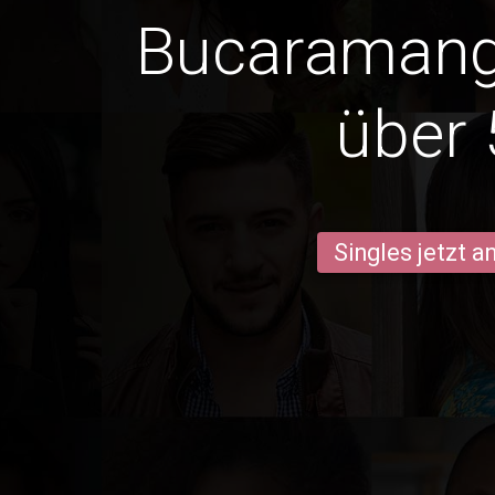
Bucaramang
über 
Singles jetzt 