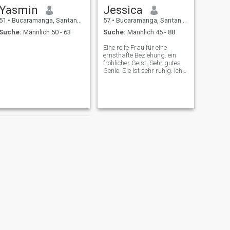
Yasmin
Jessica
51
•
Bucaramanga, Santander, Kolumbien
57
•
Bucaramanga, Santander, Kolumbien
Suche:
Männlich 50 - 63
Suche:
Männlich 45 - 88
Eine reife Frau für eine
ernsthafte Beziehung. ein
fröhlicher Geist. Sehr gutes
Genie. Sie ist sehr ruhig. Ich
mag keine Konflikte. Ich liebe
die Verbindung mit der
Natur und den Tieren. Reisen
ist meine Leidenschaft. die
Gastronomie. Ich liebe die
einfachen Dinge des Lebens.
Ich bin nett. liebevoll. Ich mag
es, meinen Mann zu
verwöhnen. Zärtlich und
höflich. Frieden ist mir sehr
wichtig, damit ich mich mit
mir selbst verbinde. mit den
Menschen und mit der Natur!
WEITER
Amparo