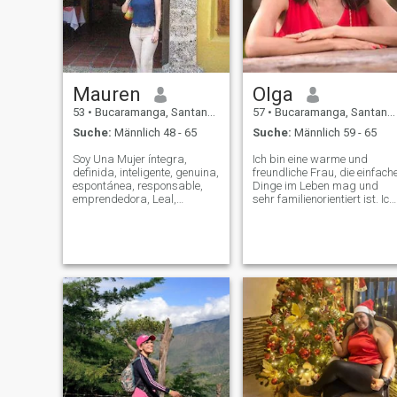
Mauren
Olga
53
•
Bucaramanga, Santander, Kolumbien
57
•
Bucaramanga, Santander, Kolumbien
Suche:
Männlich 48 - 65
Suche:
Männlich 59 - 65
Soy Una Mujer íntegra,
Ich bin eine warme und
definida, inteligente, genuina,
freundliche Frau, die einfach
espontánea, responsable,
Dinge im Leben mag und
emprendedora, Leal,
sehr familienorientiert ist. Ich
sensibel, Alegre,
arbeite hart, sehe gerne gute
apasionada, detallista,
Filme, lese, draußen, Musik,
romántica, sencilla,
Reise und treffe Menschen
femenina, hogareña,
aus verschiedenen Kulturen
cariñosa, Atenta,
und Hintergründen. \NIch bi
comprometida, Positiva y de
emotional stabil, höflich und
buen Corazón. Una Mujer
positiv.
echten que se siente cómoda
en su Piel. Valoro las
pequeñas cosas de la vida,
Creo en el amor y Deseo
encontrar ese ser Especial
para compartirla con todo lo
que Ella encierra. Me