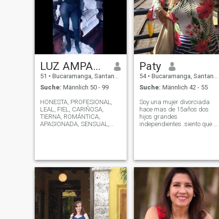
LUZ AMPARO
Paty
51
•
Bucaramanga, Santander, Kolumbien
54
•
Bucaramanga, Santander, Kolumbien
Suche:
Männlich 50 - 99
Suche:
Männlich 42 - 55
HONESTA, PROFESIONAL,
Soy una mujer divorciada
LEAL, FIEL, CARIÑOSA,
hace mas de 15años dos
TIERNA, ROMÁNTICA,
hijos grandes
APASIONADA, SENSUAL,
independientes .siento que e
TALENTOSA, LLENA DE
hora de conseguir un nuevo
VIRTUDES Y
amor alguien conkien
CUALIDADES..SIN OLVIDAR
compartir el resto que me
QUE SOY UN SER HUMANO
queda por recorrer. Me gusto
Y ALGÚN DEFECTO ME
mucho la vida sana
ENCONTRARÁS jeje , EN FIN,
compartir en familia .me
DEBES CONOCERME!!!!!!!!!!...,.
encantan la
😜