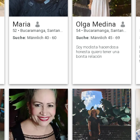
Maria
Olga Medina
52
•
Bucaramanga, Santander, Kolumbien
54
•
Bucaramanga, Santander, Kolumbien
Suche:
Männlich 40 - 60
Suche:
Männlich 45 - 69
Soy modista hacendosa
honesta quiero tener una
bonita relación