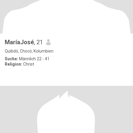
MaríaJosé
, 21
Quibdó, Chocó, Kolumbien
Suche:
Männlich 22 - 41
Religion:
Christ