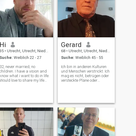
Hi
Gerard
35
•
Utrecht, Utrecht, Niederlande
68
•
Utrecht, Utrecht, Niederlande
Suche:
Weiblich 22 - 27
Suche:
Weiblich 45 - 55
32, never married, no
Ich bin in anderen Kulturen
children. I have a vision and
und Menschen verstrickt. Ich
know what i want to do in life.
mag es nicht, betrügen oder
Would love to share my life
versteckte Pläne oder
with a great woman and
Frauen, die um Geld bitten.
enjoy life together. Especially
Ich koche gerne, schaue
love traveling, music and
Filme an, lese, Reise und
selfdevelopment. My aim is
suche meinen
marriage and to have a
Seelenverwandten fürs
family
Leben! Die Frau, nach der
man sucht, muss an ihrem
Mann bleiben. Eine Frau nur
für ihren Mann.