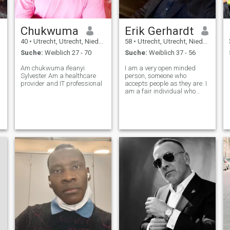
Chukwuma
Erik Gerhardt
40
•
Utrecht, Utrecht, Niederlande
58
•
Utrecht, Utrecht, Niederlande
Suche:
Weiblich 27 - 70
Suche:
Weiblich 37 - 56
Am chukwuma ifeanyi
I am a very open minded
Sylvester Am a healthcare
person, someone who
provider and IT professional
accepts people as they are. I
am a fair individual who
adapts to changes, proud to
be honest and most
trustworthy. I am very active
and young at heart, a strong
passionate man with a soft
and caring heart.