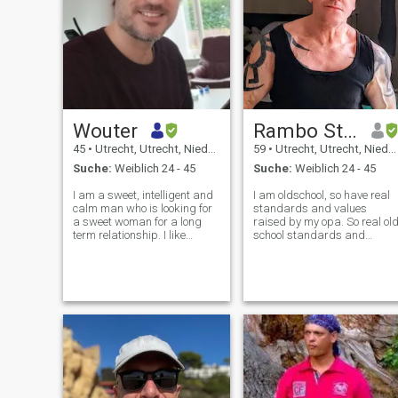
Wouter
Rambo Strong men
45
•
Utrecht, Utrecht, Niederlande
59
•
Utrecht, Utrecht, Niederlande
Suche:
Weiblich 24 - 45
Suche:
Weiblich 24 - 45
I am a sweet, intelligent and
I am oldschool, so have real
calm man who is looking for
standards and values
a sweet woman for a long
raised by my opa. So real ol
term relationship. I like
school standards and
conversations about feelings
values raised, how you must
and interests (hobbies), but
treat a woman. Always stay
also about
true to you. At number 1, My
politics/science/psychology
girlfriend, wife comes every
for instance. I often go to the
day, every minute,every
city center
second. My a