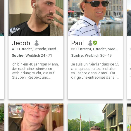
Jecob
Paul
41
•
Utrecht, Utrecht, Niederlande
55
•
Utrecht, Utrecht, Niederlande
Suche:
Weiblich 24 - 71
Suche:
Weiblich 30 - 49
Ich bin ein 40-jähriger Mann,
Je suis un Néerlandais de 55
der nach einer sinnvollen
ans qui souhaite s'installer
d
Verbindung sucht, die auf
en France dans 2 ans. J'ai
Glauben, Respekt und
dirigé une entreprise dans le
Gesellschaft basiert. Ich
secteur de l'hôtellerie
schätze Ehrlichkeit,
pendant 25 ans et je travaille
Freundlichkeit und einen
désormais dans le secteur
guten Sinn für Humor. Ob es
alimentaire, spécialisé dans
nun um tiefe Gespräche,
les produits pour les en
Reisen oder Lachen bei einer
guten Mahlzeit geht, ich
glaube, dass der richtige
Partner alles schöner macht.
Wenn du jemand bist, der ein
aufrichtiges Herz hat, dann
lass uns verbinden!