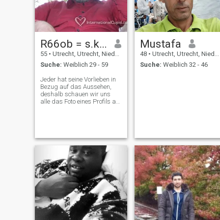
R66ob = s.k.yp.e
Mustafa
55
•
Utrecht, Utrecht, Niederlande
48
•
Utrecht, Utrecht, Niederlande
Suche:
Weiblich 29 - 59
Suche:
Weiblich 32 - 46
Jeder hat seine Vorlieben in
Bezug auf das Aussehen,
deshalb schauen wir uns
alle das Foto eines Profils an.
Der Unterschied zwischen
den Menschen ist, was die
auf dem Foto suchen. ich
suche eine natürlich
aussehende Dame mit einem
warmen, zarten, süßen und
liebevollen Lächeln und mit
einer magischen Botschaft in
ihren Augen. Wenn die
Strahlen deines Lächelns
und deiner Augen mein Herz
erreichen, haben wir einen
guten Anfang. Dann wird
eine Frau schön für mich.
Natürlich mag ich es, wenn
man gerne kocht, oder so