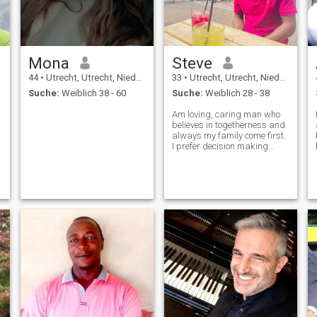
Mona
Steve
44
•
Utrecht, Utrecht, Niederlande
33
•
Utrecht, Utrecht, Niederlande
Suche:
Weiblich 38 - 60
Suche:
Weiblich 28 - 38
Am loving, caring man who
believes in togetherness and
always my family come first.
I prefer decision making
together with my partner. Let
op ⛔️ I have one child and his
5yrs