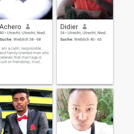
Achero
Didier
40
•
Utrecht, Utrecht, Niederlande
54
•
Utrecht, Utrecht, Niederlande
Suche:
Weiblich 38 - 68
Suche:
Weiblich 40 - 65
I am a calm, responsible,
and family-oriented man who
believes that marriage is
built on friendship, trust,
respect, and shared values. I
value honesty,
communication, and
emotional maturity.