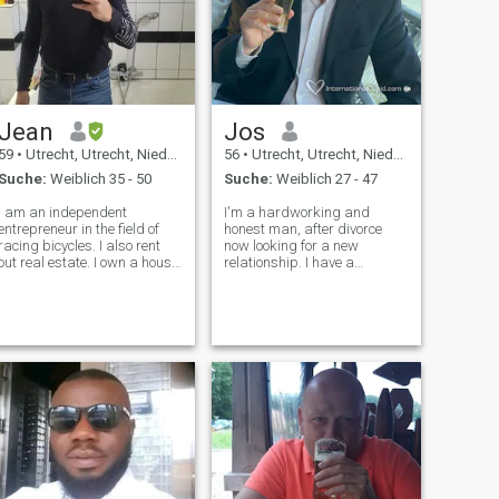
Jean
Jos
59
•
Utrecht, Utrecht, Niederlande
56
•
Utrecht, Utrecht, Niederlande
Suche:
Weiblich 35 - 50
Suche:
Weiblich 27 - 47
I am an independent
I'm a hardworking and
entrepreneur in the field of
honest man, after divorce
racing bicycles. I also rent
now looking for a new
out real estate. I own a house
relationship. I have a
and drive a Porsche. I am
daughter of 23 years old,
very sporty, loyal,
living with me. I have steady
monogamous, caring. I love
job and live in nice house,
the sun, sea and beach. I love
and ready for starting a new
nature. I love going out for
family. I hope you can be part
dinner
of it! Falo P