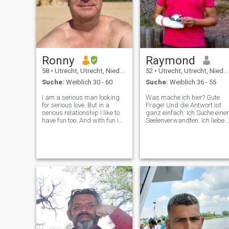
Ronny
Raymond
58
•
Utrecht, Utrecht, Niederlande
52
•
Utrecht, Utrecht, Niederlande
Suche:
Weiblich 30 - 60
Suche:
Weiblich 36 - 55
I am a serious man looking
Was mache ich hier? Gute
for serious love. But in a
Frage! Und die Antwort ist
serious relationship I like to
ganz einfach: Ich Suche eine
have fun too. And with fun I
Seelenverwandten. Ich liebe
dont mean only intimacy and
es, ich liebe es, ich liebe es,
sex, but just like to go out,
ich liebe es, ich liebe es. Ich
dance, dinner, cinema,
singe für eine lange Zeit und
cooking together just
werde mit meinem
everything lovers do when
Seelenverwandten
they ar
zusammen sein! Een goede
tijd en doet een bede
together!