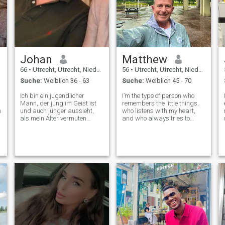
Johan
Matthew
66
•
Utrecht, Utrecht, Niederlande
56
•
Utrecht, Utrecht, Niederlande
Suche:
Weiblich 36 - 63
Suche:
Weiblich 45 - 70
Ich bin ein jugendlicher
I’m the type of person who
Mann, der jung im Geist ist
remembers the little things,
n
und auch jünger aussieht,
who listens with my heart,
als mein Alter vermuten
and who always tries to
lässt. Ich bin auf der Suche
make others feel seen and
nach einem weiblichen
valued. I’m drawn to calm
Lebenspartner. Es wäre
moments soft music playing
wunderbar, wenn wir
in the background, the
zusammen noch eine Familie
comfort of a warm cup of
gründen könnten. Was den
coffee, the quie
Rest betrifft, fragen Sie mich.