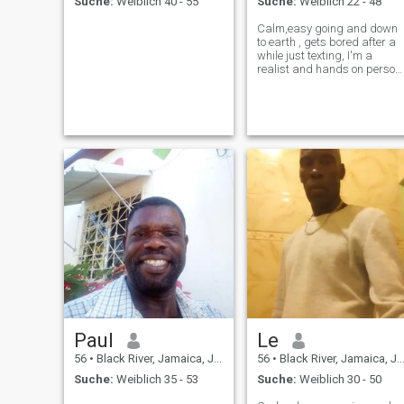
Suche:
Weiblich 40 - 55
Suche:
Weiblich 22 - 48
Calm,easy going and down
to earth , gets bored after a
while just texting, I'm a
realist and hands on person
if no plan to meet up in
person is in place, it's not
rap! Not into the text buddy
thing.
Paul
Le
56
•
Black River, Jamaica, Jamaika
56
•
Black River, Jamaica, Jamaika
Suche:
Weiblich 35 - 53
Suche:
Weiblich 30 - 50