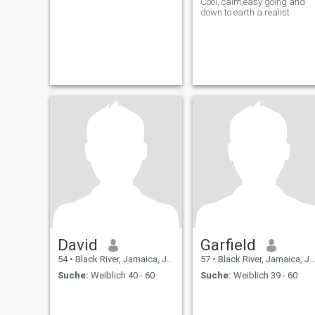
Cool, calm,easy going and
down to earth a realist
David
Garfield
54
•
Black River, Jamaica, Jamaika
57
•
Black River, Jamaica, Jamaika
Suche:
Weiblich 40 - 60
Suche:
Weiblich 39 - 60