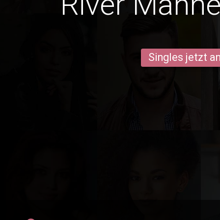
River Männe
Singles jetzt 