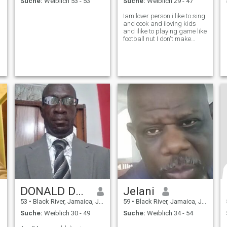
Suche:
Weiblich 53 - 53
Suche:
Weiblich 29 - 47
Iam lover person i like to sing
and cook and iloving kids
and ilike to playing game like
football nut I don't make
thing worring me every where
I gos people loving me and
ifeel so good
DONALD DAVIS
Jelani
53
•
Black River, Jamaica, Jamaika
59
•
Black River, Jamaica, Jamaika
Suche:
Weiblich 30 - 49
Suche:
Weiblich 34 - 54