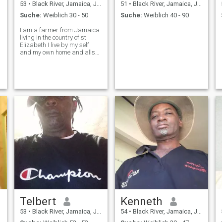
53
•
Black River, Jamaica, Jamaika
51
•
Black River, Jamaica, Jamaika
Suche:
Weiblich 30 - 50
Suche:
Weiblich 40 - 90
I am a farmer from Jamaica
living in the country of st
Elizabeth I live by my self
and my own home and allso
do business with hotel and vi
single
Telbert
Kenneth
53
•
Black River, Jamaica, Jamaika
54
•
Black River, Jamaica, Jamaika