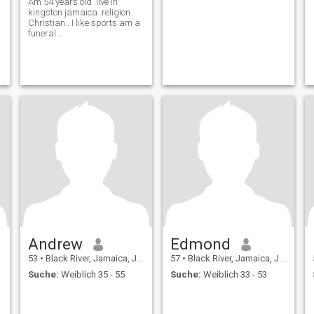
Am 54 years old .live in
kingston jamaica .religion
Christian.. I like sports.am a
funeral
Director.DIVORCE.LOOK FOR
A WIFE BET THE AGE OF 35
TO 40 YEAR OLD
Andrew
Edmond
53
•
Black River, Jamaica, Jamaika
57
•
Black River, Jamaica, Jamaika
Suche:
Weiblich 35 - 55
Suche:
Weiblich 33 - 53