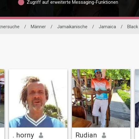
Zugriff auf erweiterte Messaging-Funktionen
rtnersuche
/
Männer
/
Jamaikanische
/
Jamaica
/
Black
. horny
Rudian