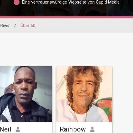
Eine vertrauenswürdige Webseite von Cupid Media
 River
/
Über 50
Neil
Rainbow