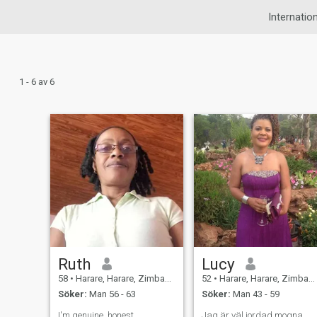
Internation
1 - 6 av 6
Ruth
Lucy
58
•
Harare, Harare, Zimbabwe
52
•
Harare, Harare, Zimbabwe
Söker:
Man 56 - 63
Söker:
Man 43 - 59
I'm genuine, honest,
Jag är väl jordad mogna