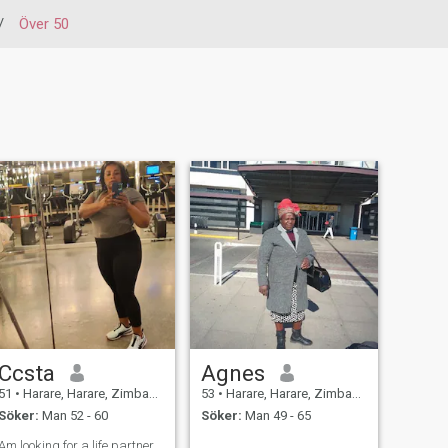
/
Över 50
Ccsta
Agnes
51
•
Harare, Harare, Zimbabwe
53
•
Harare, Harare, Zimbabwe
Söker:
Man 52 - 60
Söker:
Man 49 - 65
Am looking for a life partner