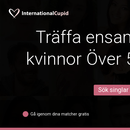
Träffa ens
kvinnor Över 
Sök singlar
Gå igenom dina matcher gratis