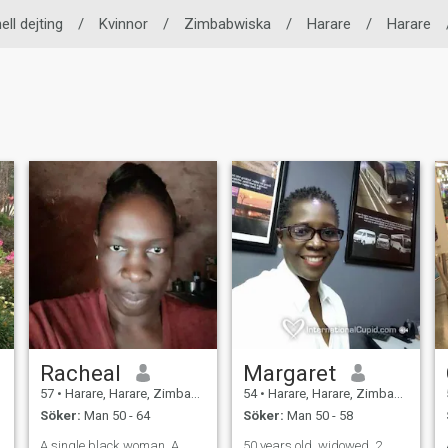
ell dejting
/
Kvinnor
/
Zimbabwiska
/
Harare
/
Harare
Racheal
Margaret
57
•
Harare, Harare, Zimbabwe
54
•
Harare, Harare, Zimbabwe
Söker:
Man 50 - 64
Söker:
Man 50 - 58
A single black woman. A
50 years old, widowed, 2