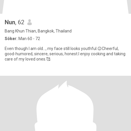
Nun
, 62
Bang Khun Thian, Bangkok, Thailand
Söker:
Man 60 - 72
Even though I am old..., my face still looks youthful.😉Cheerful,
good-humored, sincere, serious, honest.I enjoy cooking and taking
care of my loved ones.🥰