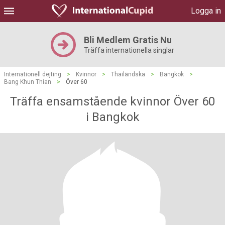
Logga in
Bli Medlem Gratis Nu
Träffa internationella singlar
Internationell dejting
>
Kvinnor
>
Thailändska
>
Bangkok
>
Bang Khun Thian
>
Över 60
Träffa ensamstående kvinnor Över 60
i Bangkok