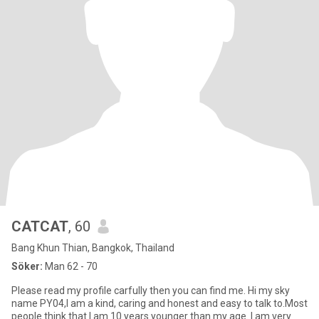
CATCAT
, 60
Bang Khun Thian, Bangkok, Thailand
Söker:
Man 62 - 70
Please read my profile carfully then you can find me. Hi my sky
name PY04,I am a kind, caring and honest and easy to talk to.Most
people think that I am 10 years younger than my age. I am very