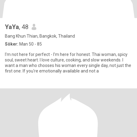
YaYa
, 48
Bang Khun Thian, Bangkok, Thailand
Söker:
Man 50 - 85
I'm not here for perfect - I'm here for honest. Thai woman, spicy
soul, sweet heart. I love culture, cooking, and slow weekends. I
want a man who chooses his woman every single day, not just the
first one. If you're emotionally available and not a