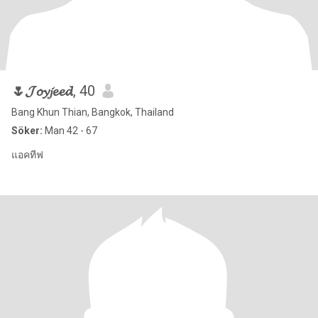
🌷𝓙𝓸𝔂𝓳𝓮𝓮𝓭
, 40
Bang Khun Thian, Bangkok, Thailand
Söker:
Man 42 - 67
แอคทีฟ