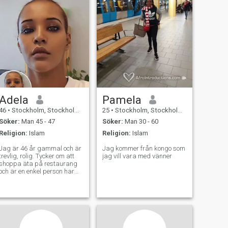
Adela
Pamela
46
•
Stockholm, Stockholm, Sverige
25
•
Stockholm, Stockholm, Sverige
Söker:
Man 45 - 47
Söker:
Man 30 - 60
Religion:
Islam
Religion:
Islam
Jag är 46 år gammal och är
Jag kommer från kongo som
trevlig, rolig. Tycker om att
jag vill vara med vänner
shoppa äta på restaurang
och är en enkel person har
med att göra. Jag tycker om
att titta på tv speciellt fotboll