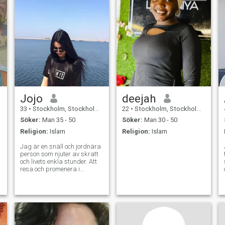
Jojo
deejah
33
•
Stockholm, Stockholm, Sverige
22
•
Stockholm, Stockholm, Sverige
Söker:
Man 35 - 50
Söker:
Man 30 - 50
Religion:
Islam
Religion:
Islam
Jag är en snäll och jordnära
person som njuter av skratt
och livets enkla stunder. Att
resa och promenera i
naturen ger mig positiv
energi, och jag älskar också
att spendera tid med familj
och vänner. Jag tror att
ärlighet och respekt är
grunden för alla
framgångsrika relationer.