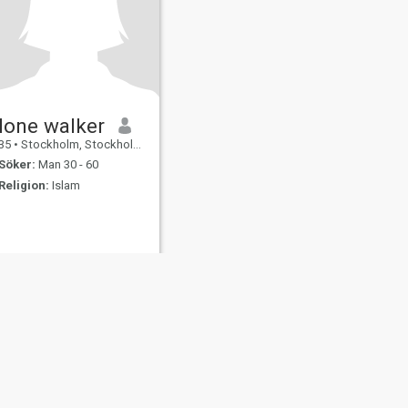
lone walker
35
•
Stockholm, Stockholm, Sverige
Söker:
Man 30 - 60
Religion:
Islam
ngsäkerhet
Sajtkarta
Gemensamma Riktlinjer