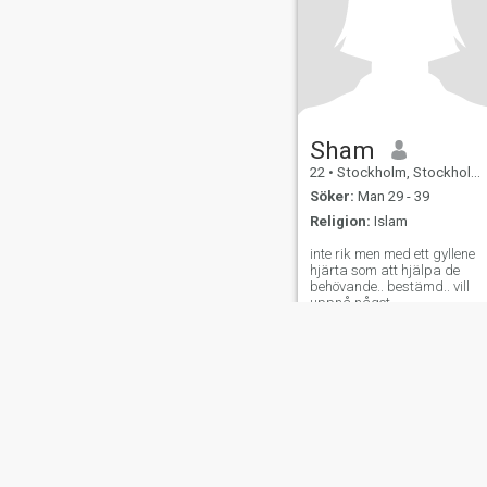
Sham
22
•
Stockholm, Stockholm, Sverige
Söker:
Man 29 - 39
Religion:
Islam
inte rik men med ett gyllene
hjärta som att hjälpa de
behövande.. bestämd.. vill
uppnå något
Om oss
Kontakta oss
Framgångsberättels