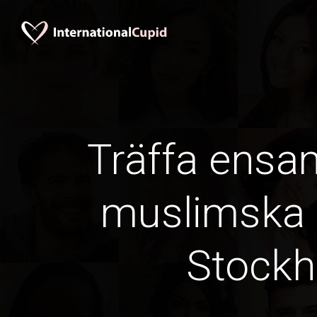
Träffa ens
muslimska k
Stock