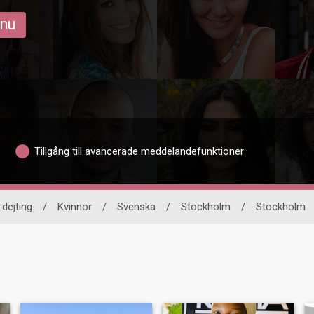
 nu
Tillgång till avancerade meddelandefunktioner
 dejting
/
Kvinnor
/
Svenska
/
Stockholm
/
Stockholm