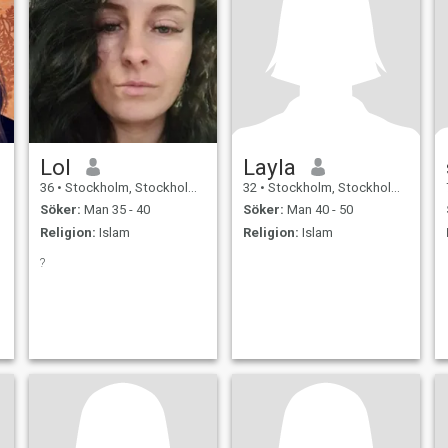
Jag letar efter någon
omtänksam och äkta som
värdesätter familj och vill
dela en vacker resa i livet
tillsammans.
Lol
Layla
36
•
Stockholm, Stockholm, Sverige
32
•
Stockholm, Stockholm, Sverige
Söker:
Man 35 - 40
Söker:
Man 40 - 50
Religion:
Islam
Religion:
Islam
?