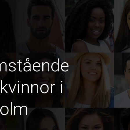
amstående
vinnor i
holm