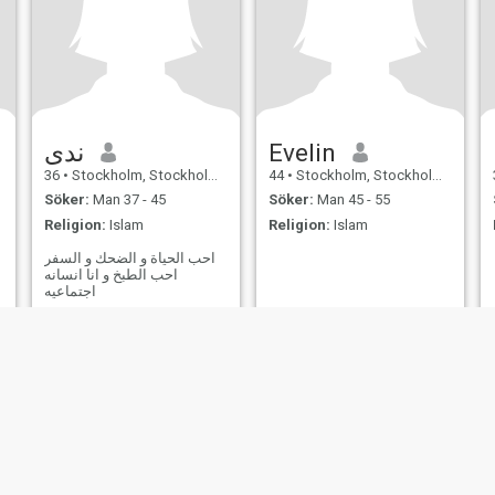
ندى
Evelin
36
•
Stockholm, Stockholm, Sverige
44
•
Stockholm, Stockholm, Sverige
Söker:
Man 37 - 45
Söker:
Man 45 - 55
Religion:
Islam
Religion:
Islam
احب الحياة و الضحك و السفر
احب الطبخ و انا انسانه
اجتماعيه
er
Användarvillkor
Återbetalningspolicy
Integritetspolicy
Cookiepolicy
Dejti