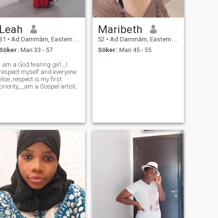
Leah
Maribeth
31
•
Ad Dammām, Eastern Province, Saudiarabien
52
•
Ad Dammām, Eastern Province, Saudiarabien
Söker:
Man 33 - 57
Söker:
Man 45 - 55
 am a God fearing girl ,,I
respect myself and everyone
else,,respect is my first
priority,,,,am a Gospel artist,