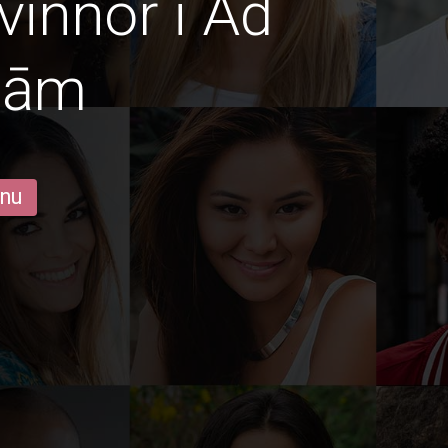
vinnor i Ad
mām
 nu