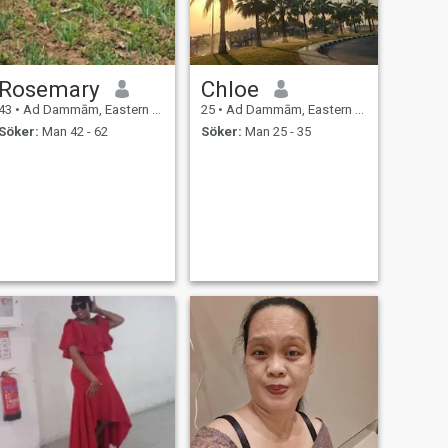
Rosemary
Chloe
43
•
Ad Dammām, Eastern Province, Saudiarabien
25
•
Ad Dammām, Eastern Province, Saudiarabien
Söker:
Man 42 - 62
Söker:
Man 25 - 35