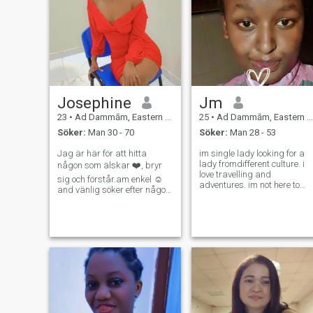
Josephine
Jm
23
•
Ad Dammām, Eastern Province, Saudiarabien
25
•
Ad Dammām, Eastern Province, Saudiarabien
Söker:
Man 30 - 70
Söker:
Man 28 - 53
Jag är här för att hitta
im single lady looking for a
lady fromdifferent culture. i
någon som älskar ❤️, bryr
love travelling and
sig och förstår.am enkel ☺️
adventures. im not here to
and vänlig söker efter någon
play games. im not chatting
som är som min kindan redo
elsewhere until i get to know
att älska, respektera och ta
you better n be comfortable
hand om någons son.😚och
with you...im active woman n
plz inte meddelande mig ber
open minded. i open up to
om nakenbilder .Lier,
new
spelare, tid avfall och
spelare inte meddelande .
LÄS MIN PROFIL BRA 🙅