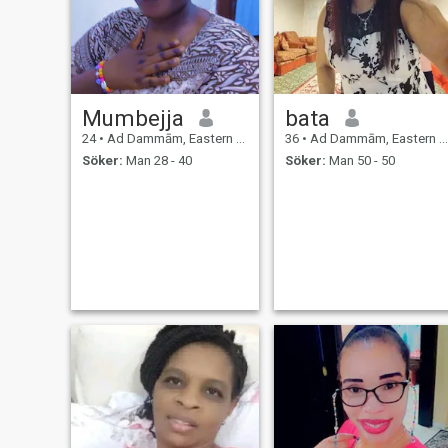
Mumbejja
bata
24
•
Ad Dammām, Eastern Province, Saudiarabien
36
•
Ad Dammām, Eastern Province, Saudiarabien
Söker:
Man 28 - 40
Söker:
Man 50 - 50