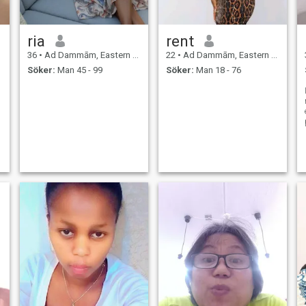
ria
rent
36
•
Ad Dammām, Eastern Province, Saudiarabien
22
•
Ad Dammām, Eastern Province, Saudiarabien
Söker:
Man 45 - 99
Söker:
Man 18 - 76
I