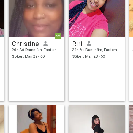
NY
Christine
Riri
26
•
Ad Dammām, Eastern Province, Saudiarabien
24
•
Ad Dammām, Eastern Province, Saudiarabien
Söker:
Man 29 - 60
Söker:
Man 28 - 50