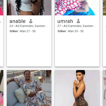
anable
umrah
24
•
Ad Dammām, Eastern Province, Saudiarabien
27
•
Ad Dammām, Eastern Province, Saudiarabien
Söker:
Man 27 - 50
Söker:
Man 35 - 53