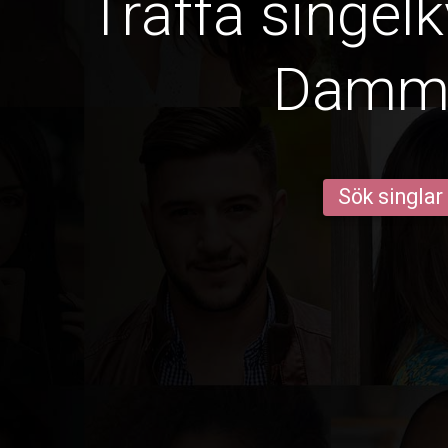
Träffa singelk
Dam
Sök singlar