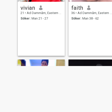
vivian
faith
21
•
Ad Dammām, Eastern Province, Saudiarabien
36
•
Ad Dammām, Eastern Province, Saudiarabien
Söker:
Man 21 - 27
Söker:
Man 38 - 62