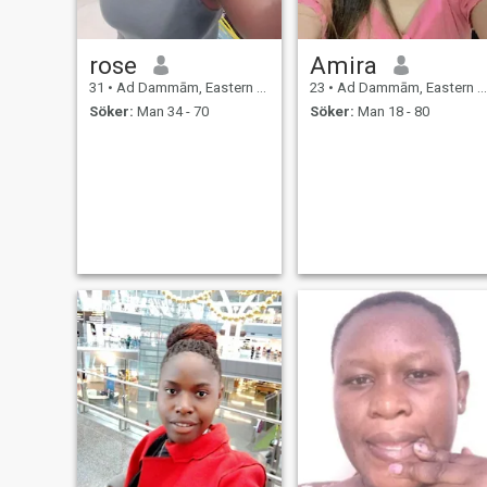
rose
Amira
31
•
Ad Dammām, Eastern Province, Saudiarabien
23
•
Ad Dammām, Eastern Province, Saudiarabien
Söker:
Man 34 - 70
Söker:
Man 18 - 80