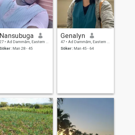
Nansubuga
Genalyn
27
•
Ad Dammām, Eastern Province, Saudiarabien
47
•
Ad Dammām, Eastern Province, Saudiarabien
Söker:
Man 28 - 45
Söker:
Man 45 - 64