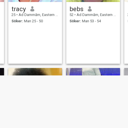
tracy
bebs
25
•
Ad Dammām, Eastern Province, Saudiarabien
52
•
Ad Dammām, Eastern Province, Saudiarabien
Söker:
Man 25 - 50
Söker:
Man 53 - 54