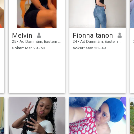
Melvin
Fionna tanon
25
•
Ad Dammām, Eastern Province, Saudiarabien
24
•
Ad Dammām, Eastern Province, Saudiarabien
Söker:
Man 29 - 50
Söker:
Man 28 - 49