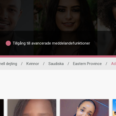
Tillgång till avancerade meddelandefunktioner
ell dejting
/
Kvinnor
/
Saudiska
/
Eastern Province
/
Ad