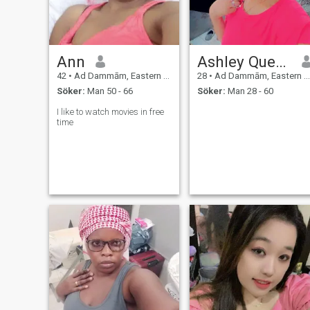
Ann
Ashley Queeny
42
•
Ad Dammām, Eastern Province, Saudiarabien
28
•
Ad Dammām, Eastern Province, Saudiarabien
Söker:
Man 50 - 66
Söker:
Man 28 - 60
I like to watch movies in free
time