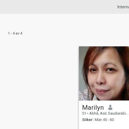
Intern
1 - 4 av 4
Marilyn
51
•
Abhā, Asir, Saudiarabien
Söker:
Man 45 - 60