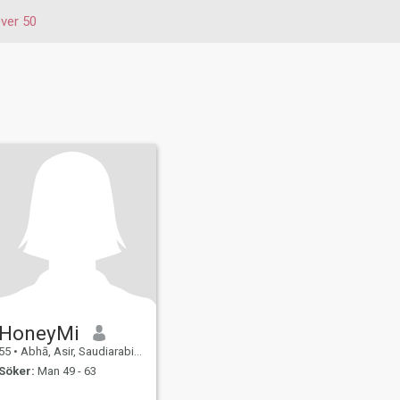
ver 50
HoneyMi
55
•
Abhā, Asir, Saudiarabien
Söker:
Man 49 - 63