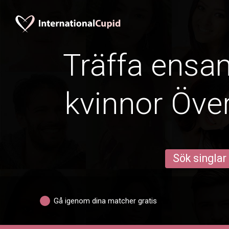
Träffa ens
kvinnor Över
Sök singlar
Gå igenom dina matcher gratis