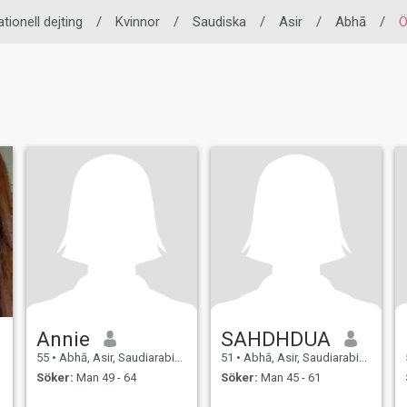
ationell dejting
/
Kvinnor
/
Saudiska
/
Asir
/
Abhā
/
Ö
Annie
SAHDHDUA
55
•
Abhā, Asir, Saudiarabien
51
•
Abhā, Asir, Saudiarabien
Söker:
Man 49 - 64
Söker:
Man 45 - 61