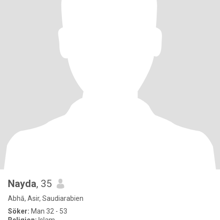
Nayda
, 35
Abhā, Asir, Saudiarabien
Söker:
Man 32 - 53