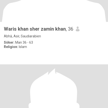
Waris khan sher zamin khan
, 36
Abhā, Asir, Saudiarabien
Söker:
Man 36 - 63
Religion:
Islam