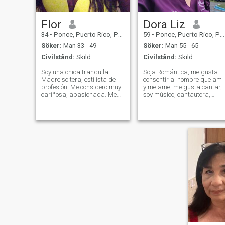
Flor
Dora Liz
34
•
Ponce, Puerto Rico, Puerto Rico
59
•
Ponce, Puerto Rico, Puerto Rico
Söker:
Man 33 - 49
Söker:
Man 55 - 65
Civilstånd:
Skild
Civilstånd:
Skild
Soy una chica tranquila.
Soja Romántica, me gusta
Madre soltera, estilista de
consentir al hombre que am
profesión. Me considero muy
y me ame, me gusta cantar,
cariñosa, apasionada. Me
soy músico, cantautora,
gusta viajar. Soy de las que
dibujo, jag encanta las
creo en el amor y en la
manualidades, soy cristiana
fidelidad cuando tengo
y me gusta agradar a Dios,
pareja 💑 me encanta sacar
toco piano en la iglesia, y viv
tiempo para los dos. Tener
en Ponce, P.R. busco un
una linda cena
hombre husilde y tranquiilo,
pero que le guste la
naturaleza y disfrutarla, qu
le guste pasar tiempo
conmigo y salir a darempno
de tiempo. Jag gsta la
comunicación. Jag gsta la
fotografía y tomar videos.
Jag har en otros que tienen
necesidad, visitar los
enfermos darles ánimo y
orar.