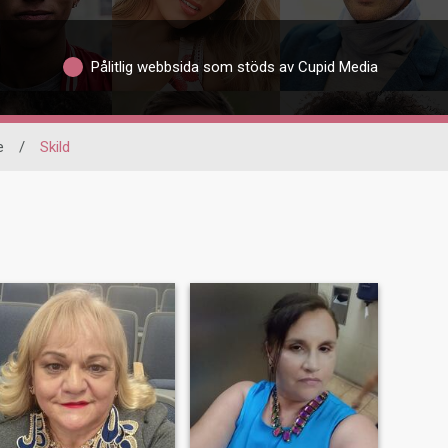
Pålitlig webbsida som stöds av Cupid Media
e
/
Skild