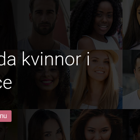
da kvinnor i
ce
 nu