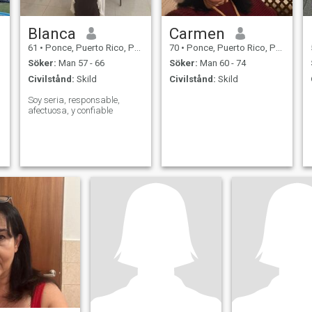
Blanca
Carmen
61
•
Ponce, Puerto Rico, Puerto Rico
70
•
Ponce, Puerto Rico, Puerto Rico
Söker:
Man 57 - 66
Söker:
Man 60 - 74
Civilstånd:
Skild
Civilstånd:
Skild
Soy seria, responsable,
afectuosa, y confiable
o
e
s