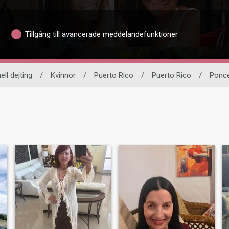
Tillgång till avancerade meddelandefunktioner
ell dejting
/
Kvinnor
/
Puerto Rico
/
Puerto Rico
/
Ponc