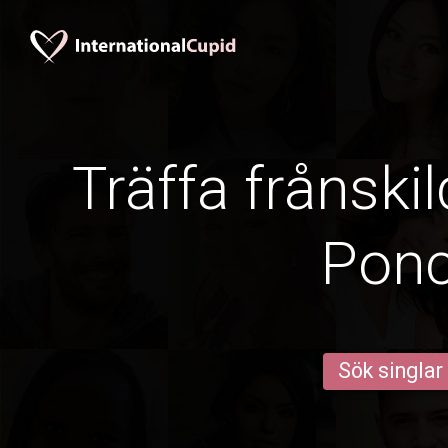
Träffa frånskil
Pon
Sök singlar